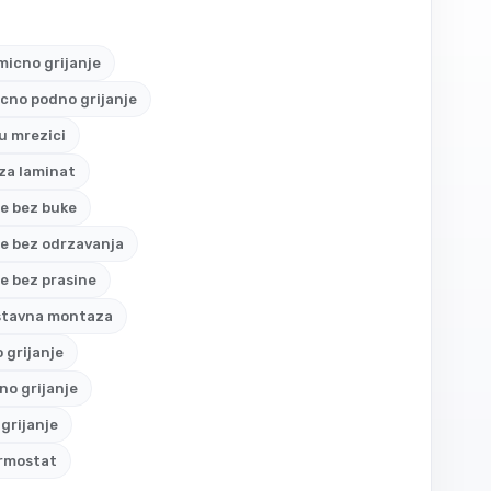
icno grijanje
icno podno grijanje
 u mrezici
 za laminat
je bez buke
je bez odrzavanja
je bez prasine
stavna montaza
o grijanje
o grijanje
grijanje
ermostat