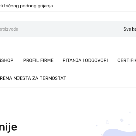
ektričnog podnog grijanja
Sve ka
BSHOP
PROFIL FIRME
PITANJA I ODGOVORI
CERTIFI
PREMA MJESTA ZA TERMOSTAT
nije