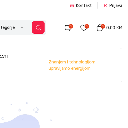
Kontakt
Prijava
0
0
0
tegorije
0,00 KM
KATI
Znanjem i tehnologijom
upravljamo energijom