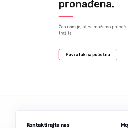
pronađena.
Žao nam je, ali ne možemo pronaći 
tražite.
Povratak na početnu
Kontaktirajte nas
Moj