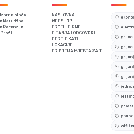
zorna ploča
NASLOVNA
ekonom
e Narudžbe
WEBSHOP
e Recenzije
PROFIL FIRME
elektr
 Profil
PITANJA I ODGOVORI
grijac
CERTIFIKATI
LOKACIJE
grijac
PRIPREMA MJESTA ZA TERMOSTAT
grijan
grijan
grijan
jedno
jeftin
pametn
podno 
wifi t