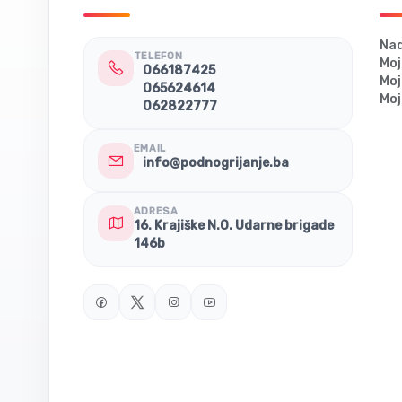
Nad
TELEFON
Moj
066187425
Moj
065624614
Moj
062822777
EMAIL
info@podnogrijanje.ba
ADRESA
16. Krajiške N.O. Udarne brigade
146b