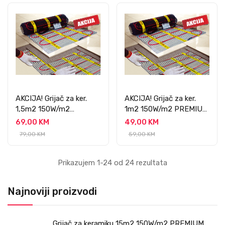
AKCIJA! Grijač za ker.
AKCIJA! Grijač za ker.
1,5m2 150W/m2
1m2 150W/m2 PREMIUM
PREMIUM
PROFESSIONAL
69,00 KM
49,00 KM
PROFESSIONAL
79,00 KM
59,00 KM
Prikazujem 1-24 od 24 rezultata
Najnoviji proizvodi
Grijač za keramiku 15m2 150W/m2 PREMIUM