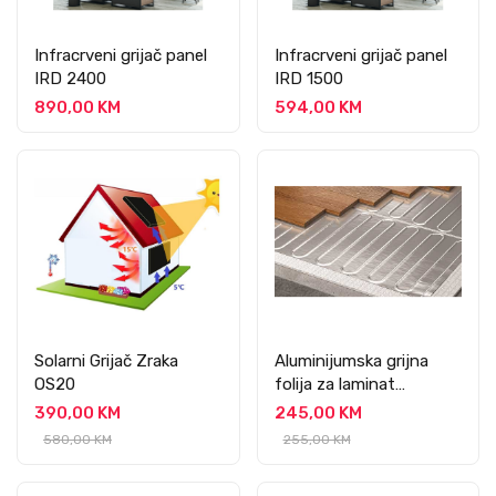
Infracrveni grijač panel
Infracrveni grijač panel
IRD 2400
IRD 1500
890,00 KM
594,00 KM
Solarni Grijač Zraka
Aluminijumska grijna
OS20
folija za laminat
5m2/150W
390,00 KM
245,00 KM
580,00 KM
255,00 KM