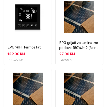
EPG grijač za laminatne
EPG WIFI Termostat
podove 180W/m2 (širine
100 cm)
129,00 KM
27,00 KM
149,00 KM
29,00 KM