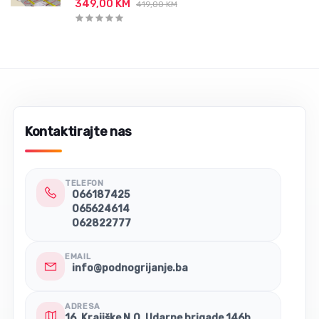
349,00 KM
419,00 KM
Kontaktirajte nas
TELEFON
066187425
065624614
062822777
EMAIL
info@podnogrijanje.ba
ADRESA
16. Krajiške N.O. Udarne brigade 146b