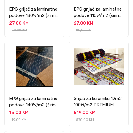
EPG grijač za laminatne
EPG grijač za laminatne
podove 130W/m2 (širine
podove 110W/m2 (širine
100 cm)
100 cm)
27,00 KM
27,00 KM
29,00 KM
29,00 KM
EPG grijač za laminatne
Grijač za keramiku 12m2
podove 140W/m2 (širine
100W/m2 PREMIUM
50cm)
PROFESSIONAL
15,00 KM
519,00 KM
19,00 KM
570,00 KM