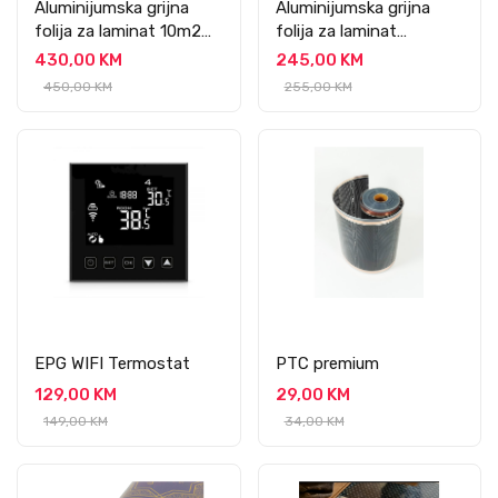
Aluminijumska grijna
Aluminijumska grijna
folija za laminat 10m2
folija za laminat
150W/m2
5m2/150W
430,00 KM
245,00 KM
450,00 KM
255,00 KM
EPG WIFI Termostat
PTC premium
129,00 KM
29,00 KM
149,00 KM
34,00 KM