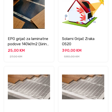
EPG grijač za laminatne
Solarni Grijač Zraka
podove 140W/m2 (širine
OS20
80 cm)
25,00 KM
390,00 KM
27,00 KM
580,00 KM