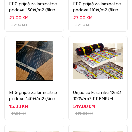
EPG grijač za laminatne
EPG grijač za laminatne
podove 130W/m2 (širine
podove 110W/m2 (širine
100 cm)
100 cm)
27,00 KM
27,00 KM
29,00 KM
29,00 KM
EPG grijač za laminatne
Grijač za keramiku 12m2
podove 140W/m2 (širine
100W/m2 PREMIUM
50cm)
PROFESSIONAL
15,00 KM
519,00 KM
19,00 KM
570,00 KM