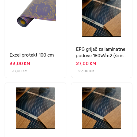
EPG grijač za laminatne
Excel protekt 100 cm
podove 180W/m2 (širine
100 cm)
33,00 KM
27,00 KM
37,00 KM
29,00 KM