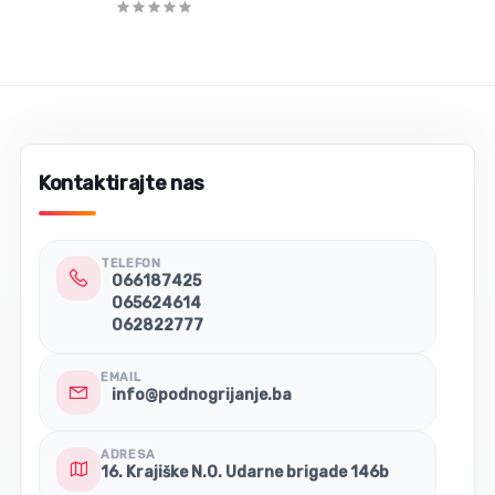
Kontaktirajte nas
TELEFON
066187425
065624614
062822777
EMAIL
info@podnogrijanje.ba
ADRESA
16. Krajiške N.O. Udarne brigade 146b