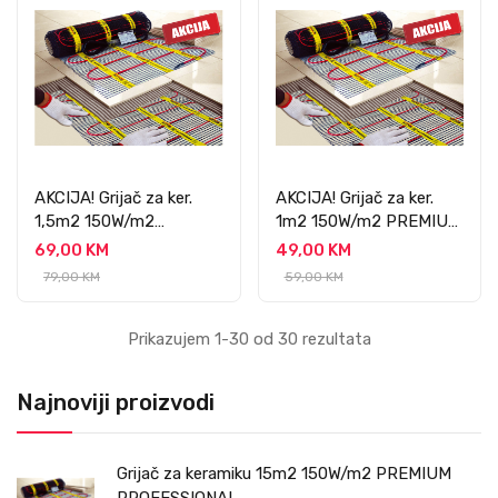
AKCIJA! Grijač za ker.
AKCIJA! Grijač za ker.
1,5m2 150W/m2
1m2 150W/m2 PREMIUM
PREMIUM
PROFESSIONAL
69,00 KM
49,00 KM
PROFESSIONAL
79,00 KM
59,00 KM
Prikazujem 1-30 od 30 rezultata
Najnoviji proizvodi
Grijač za keramiku 15m2 150W/m2 PREMIUM