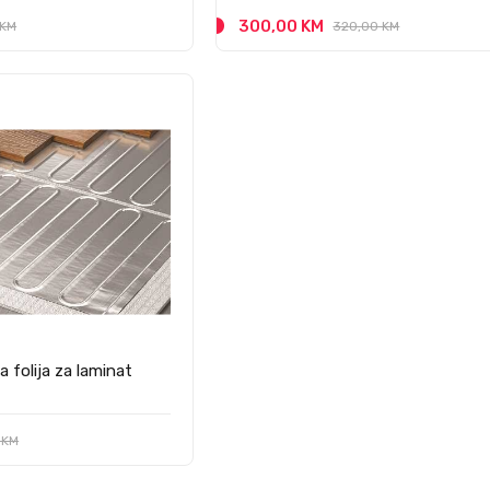
300,00 KM
 KM
320,00 KM
a folija za laminat
 KM