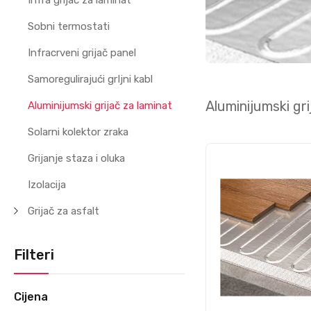
Infra grijač za laminat
Sobni termostati
Infracrveni grijač panel
Samoregulirajući grIjni kabl
Aluminijumski gri
Aluminijumski grijač za laminat
Solarni kolektor zraka
Grijanje staza i oluka
Izolacija
Grijač za asfalt
Filteri
Cijena