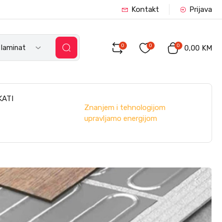
Kontakt
Prijava
0
0
0
a laminat
0,00 KM
KATI
Znanjem i tehnologijom
upravljamo energijom