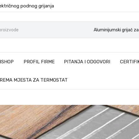
ektričnog podnog grijanja
Aluminijumski grijač z
BSHOP
PROFIL FIRME
PITANJA I ODGOVORI
CERTIFI
PREMA MJESTA ZA TERMOSTAT