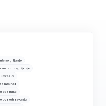
icno grijanje
icno podno grijanje
 u mrezici
 za laminat
je bez buke
je bez odrzavanja