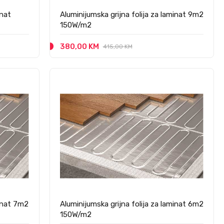
inat
Aluminijumska grijna folija za laminat 9m2
150W/m2
380,00 KM
415,00 KM
minat 7m2
Aluminijumska grijna folija za laminat 6m2
150W/m2