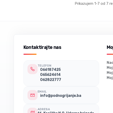
Prikazujem 1-7 od 7 re
Kontaktirajte nas
Moj
Nad
TELEFON
Moj
066187425
Moj
065624614
Moj
062822777
EMAIL
info@podnogrijanje.ba
ADRESA