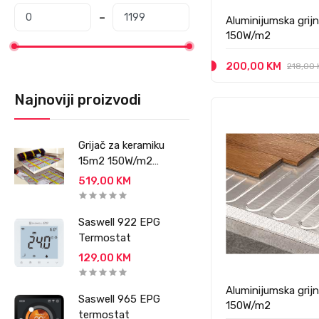
Aluminijumska grijn
150W/m2
200,00 KM
218,00
Najnoviji proizvodi
Grijač za keramiku
15m2 150W/m2
PREMIUM
519,00 KM
PROFESSIONAL
Saswell 922 EPG
Termostat
129,00 KM
Aluminijumska grijn
Saswell 965 EPG
150W/m2
termostat