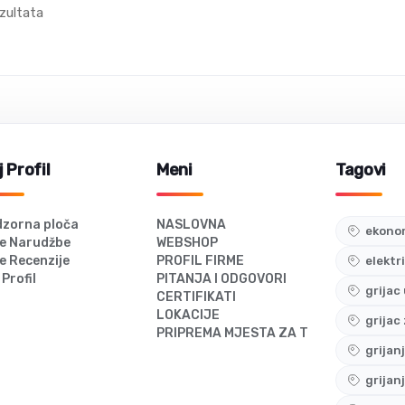
zultata
 Profil
Meni
Tagovi
zorna ploča
NASLOVNA
ekonom
e Narudžbe
WEBSHOP
e Recenzije
PROFIL FIRME
elektr
 Profil
PITANJA I ODGOVORI
grijac
CERTIFIKATI
LOKACIJE
grijac
PRIPREMA MJESTA ZA TERMOSTAT
grijan
grijan