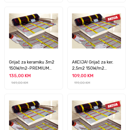
Grijač za keramiku 3m2
AKCIJA! Grijač za ker.
150W/m2-PREMIUM
2,5m2 150W/m2
PROFESSIONAL
PREMIUM
135,00 KM
109,00 KM
PROFESSIONAL
149,00 KM
119,00 KM