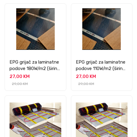
EPG grijač za laminatne
EPG grijač za laminatne
podove 180W/m2 (širine
podove 110W/m2 (širine
100 cm)
100 cm)
27,00 KM
27,00 KM
29,00 KM
29,00 KM