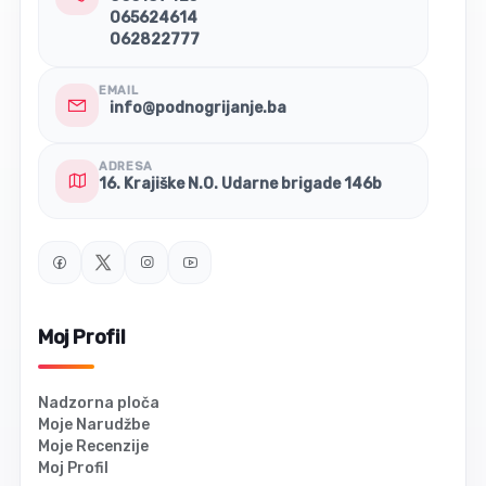
065624614
062822777
EMAIL
info@podnogrijanje.ba
ADRESA
16. Krajiške N.O. Udarne brigade 146b
Moj Profil
Nadzorna ploča
Moje Narudžbe
Moje Recenzije
Moj Profil