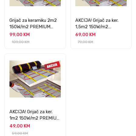
Grijač za keramiku 2m2
AKCIJA! Grijač za ker.
150W/m2 PREMIUM
1,5m2 150W/m2
PROFESSIONAL
PREMIUM
99,00 KM
69,00 KM
PROFESSIONAL
109,00 KM
79,00 KM
AKCIJA! Grijač za ker.
1m2 150W/m2 PREMIUM
PROFESSIONAL
49,00 KM
59,00 KM