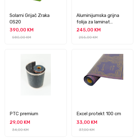
Solarni Grijač Zraka
Aluminijumska grijna
OS20
folija za laminat
5m2/150W
390,00 KM
245,00 KM
580,00 KM
255,00 KM
PTC premium
Excel protekt 100 cm
29,00 KM
33,00 KM
34,00 KM
37,00 KM