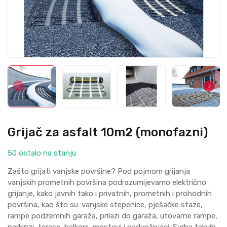
Grijač za asfalt 10m2 (monofazni)
50 ostalo na stanju
Zašto grijati vanjske površine? Pod pojmom grijanja
vanjskih prometnih površina podrazumijevamo električno
grijanje, kako javnih tako i privatnih, prometnih i prohodnih
površina, kao što su: vanjske stepenice, pješačke staze,
rampe podzemnih garaža, prilazi do garaža, utovarne rampe,
parkinzi, terase, balkoni, mostovi i nadvožnjaci. Svrha takvih