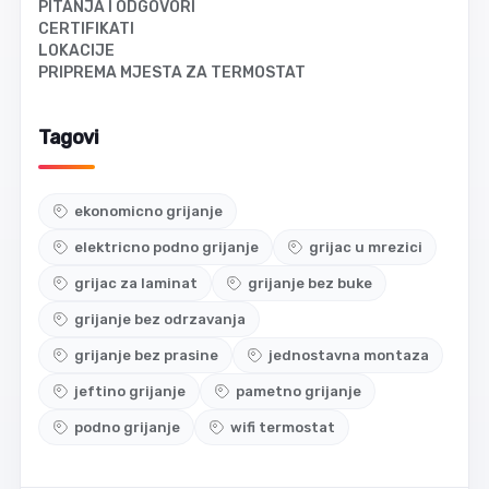
PITANJA I ODGOVORI
CERTIFIKATI
LOKACIJE
PRIPREMA MJESTA ZA TERMOSTAT
Tagovi
ekonomicno grijanje
elektricno podno grijanje
grijac u mrezici
grijac za laminat
grijanje bez buke
grijanje bez odrzavanja
grijanje bez prasine
jednostavna montaza
jeftino grijanje
pametno grijanje
podno grijanje
wifi termostat