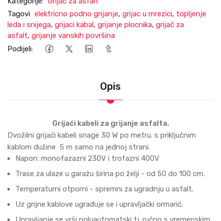
Kategorije:
Grijač za asfalt
Tagovi
elektricno podno grijanje
,
grijac u mrezici
,
topljenje
leda i snijega
,
grijaci kabal
,
grijanje plocnika
,
grijač za
asfalt
,
grijanje vanskih površina
Podijeli:
Opis
Grijaći kabeli za grijanje asfalta.
Dvožilni grijaći kabeli snage 30 W po metru. s priključnim
kablom dužine 5 m samo na jednoj strani.
Napon: monofazazni 230V i trofazni 400V
Trase za ulaze u garažu širina po želji - od 50 do 100 cm.
Temperaturni otporni - spremni za ugradnju u asfalt.
Uz grijne kablove ugrađuje se i upravljački ormarić.
Upravljanje se vrši poluautomatski tj. ručno s vremenskim