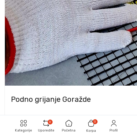
Podno grijanje Goražde
0
0
Kategorije
Uporedite
Početna
Profil
Korpa