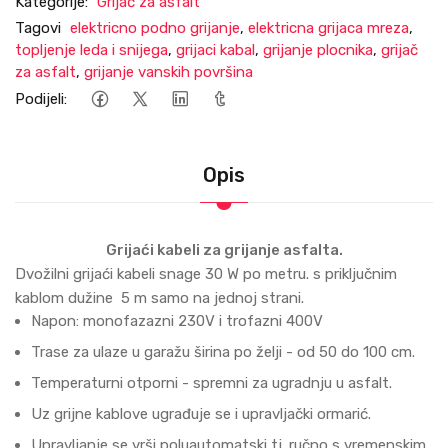
Kategorije:
Grijač za asfalt
Tagovi
elektricno podno grijanje
,
elektricna grijaca mreza
,
topljenje leda i snijega
,
grijaci kabal
,
grijanje plocnika
,
grijač
za asfalt
,
grijanje vanskih površina
Podijeli:
Opis
Grijaći kabeli za grijanje asfalta.
Dvožilni grijaći kabeli snage 30 W po metru. s priključnim
kablom dužine 5 m samo na jednoj strani.
Napon: monofazazni 230V i trofazni 400V
Trase za ulaze u garažu širina po želji - od 50 do 100 cm.
Temperaturni otporni - spremni za ugradnju u asfalt.
Uz grijne kablove ugrađuje se i upravljački ormarić.
Upravljanje se vrši poluautomatski tj. ručno s vremenskim