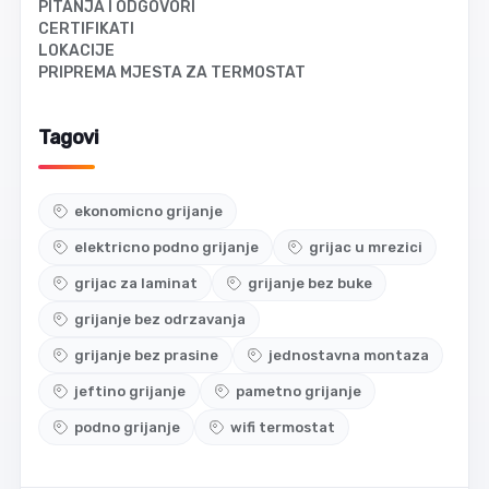
PITANJA I ODGOVORI
CERTIFIKATI
LOKACIJE
PRIPREMA MJESTA ZA TERMOSTAT
Tagovi
ekonomicno grijanje
elektricno podno grijanje
grijac u mrezici
grijac za laminat
grijanje bez buke
grijanje bez odrzavanja
grijanje bez prasine
jednostavna montaza
jeftino grijanje
pametno grijanje
podno grijanje
wifi termostat