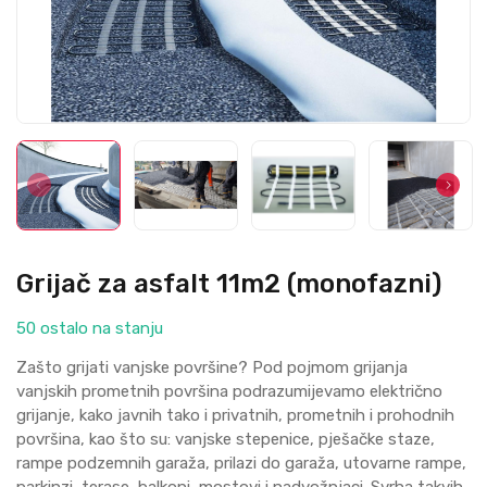
Grijač za asfalt 11m2 (monofazni)
50 ostalo na stanju
Zašto grijati vanjske površine? Pod pojmom grijanja
vanjskih prometnih površina podrazumijevamo električno
grijanje, kako javnih tako i privatnih, prometnih i prohodnih
površina, kao što su: vanjske stepenice, pješačke staze,
rampe podzemnih garaža, prilazi do garaža, utovarne rampe,
parkinzi, terase, balkoni, mostovi i nadvožnjaci. Svrha takvih