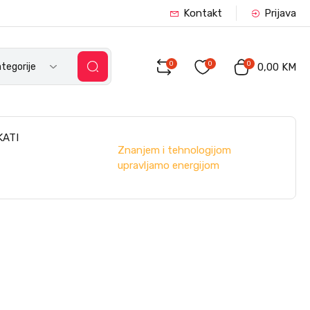
Kontakt
Prijava
0
0
0
tegorije
0,00 KM
KATI
Znanjem i tehnologijom
upravljamo energijom