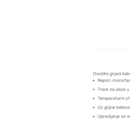
Dvožilni grijaći k
Napon: monofaz
Trase za ulaze u
Temperaturni otp
Uz grijne kablove
Upravljanje se v