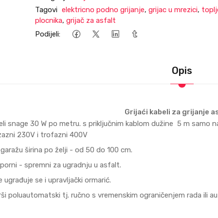
Tagovi
elektricno podno grijanje
,
grijac u mrezici
,
toplj
plocnika
,
grijač za asfalt
Podijeli:
Opis
Grijaći kabeli za grijanje a
abeli snage 30 W po metru. s priključnim kablom dužine 5 m samo na
azni 230V i trofazni 400V
 garažu širina po želji - od 50 do 100 cm.
orni - spremni za ugradnju u asfalt.
 ugrađuje se i upravljački ormarić.
rši poluautomatski tj. ručno s vremenskim ograničenjem rada ili 