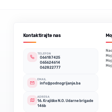
Kontaktirajte nas
Moj
Nad
TELEFON
Moj
066187425
Moj
065624614
Moj
062822777
EMAIL
info@podnogrijanje.ba
ADRESA
16. Krajiške N.O. Udarne brigade
146b