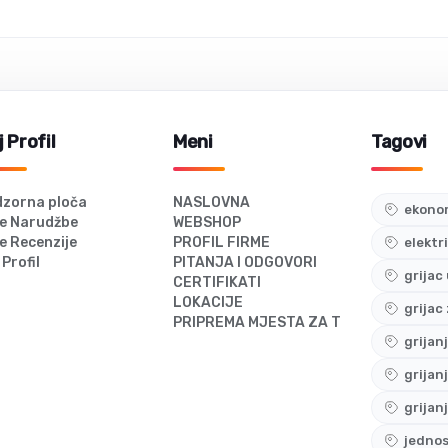
 Profil
Meni
Tagovi
zorna ploča
NASLOVNA
ekonom
e Narudžbe
WEBSHOP
e Recenzije
PROFIL FIRME
elektr
 Profil
PITANJA I ODGOVORI
grijac
CERTIFIKATI
LOKACIJE
grijac
PRIPREMA MJESTA ZA TERMOSTAT
grijan
grijan
grijan
jedno