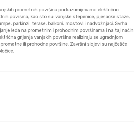
vanjskih prometnih površina podrazumijevamo električno
hodnih površina, kao što su: vanjske stepenice, pješačke staze,
mpe, parkinzi, terase, balkoni, mostovi i nadvožnjaci. Svrha
tajanje leda na prometnim i prohodnim površinama i na taj način
trična grijanja vanjskih površina realiziraju se ugradnjom
oja prometne ili prohodne površine. Završni slojevi su najčešće
ločice.