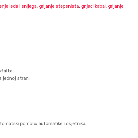
enje leda i snijega
,
grijanje stepenista
,
grijaci kabal
,
grijanje
sfalta.
 jednoj strani.
automatski pomoću automatike i osjetnika.