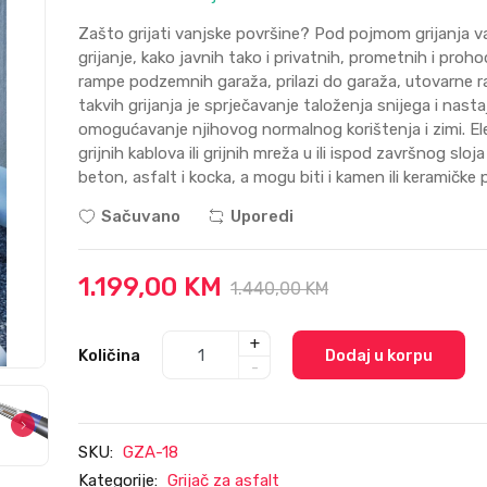
Zašto grijati vanjske površine? Pod pojmom grijanja 
grijanje, kako javnih tako i privatnih, prometnih i pro
rampe podzemnih garaža, prilazi do garaža, utovarne ra
takvih grijanja je sprječavanje taloženja snijega i nas
omogućavanje njihovog normalnog korištenja i zimi. Elek
grijnih kablova ili grijnih mreža u ili ispod završnog sl
beton, asfalt i kocka, a mogu biti i kamen ili keramičke p
Sačuvano
Uporedi
1.199,00 KM
1.440,00 KM
+
Količina
Dodaj u korpu
-
SKU:
GZA-18
Kategorije:
Grijač za asfalt