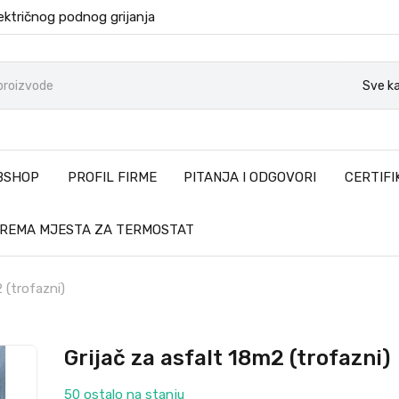
ektričnog podnog grijanja
Sve ka
BSHOP
PROFIL FIRME
PITANJA I ODGOVORI
CERTIFI
PREMA MJESTA ZA TERMOSTAT
 (trofazni)
Grijač za asfalt 18m2 (trofazni)
50 ostalo na stanju