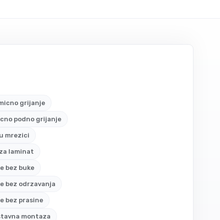
icno grijanje
icno podno grijanje
 u mrezici
 za laminat
je bez buke
je bez odrzavanja
je bez prasine
stavna montaza