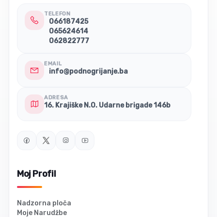
TELEFON
066187425
065624614
062822777
EMAIL
info@podnogrijanje.ba
ADRESA
16. Krajiške N.O. Udarne brigade 146b
Moj Profil
Nadzorna ploča
Moje Narudžbe