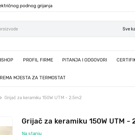
ektričnog podnog grijanja
Sve ka
BSHOP
PROFIL FIRME
PITANJA I ODGOVORI
CERTIFI
PREMA MJESTA ZA TERMOSTAT
Grijač za keramiku 150W UTM - 2.5m2
Grijač za keramiku 150W UTM - 
Na stanju