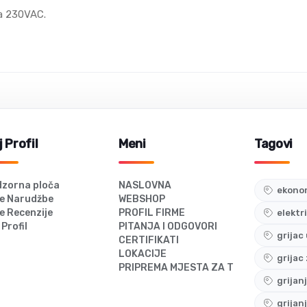
a 230VAC.
 Profil
Meni
Tagovi
zorna ploča
NASLOVNA
ekonom
e Narudžbe
WEBSHOP
e Recenzije
PROFIL FIRME
elektr
 Profil
PITANJA I ODGOVORI
grijac
CERTIFIKATI
LOKACIJE
grijac
PRIPREMA MJESTA ZA TERMOSTAT
grijan
grijan