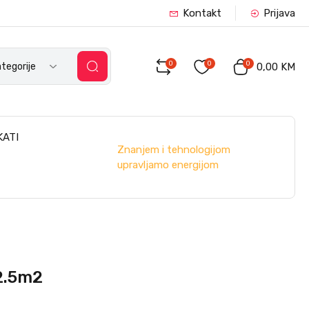
Kontakt
Prijava
0
0
0
tegorije
0,00 KM
KATI
Znanjem i tehnologijom
upravljamo energijom
2.5m2