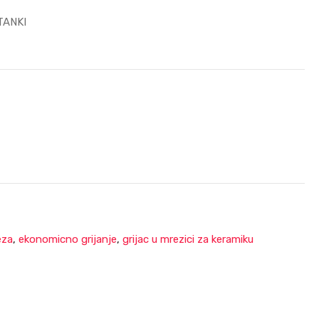
TANKI
eza
,
ekonomicno grijanje
,
grijac u mrezici za keramiku