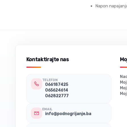
Napon napajanj
Kontaktirajte nas
Moj
Nad
TELEFON
Moj
066187425
Moj
065624614
Moj
062822777
EMAIL
info@podnogrijanje.ba