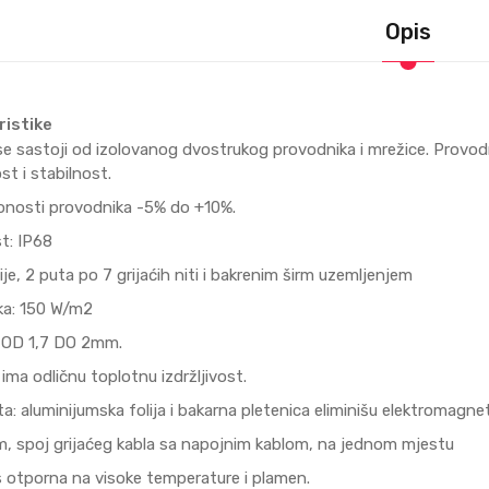
Opis
ristike
se sastoji od izolovanog dvostrukog provodnika i mrežice. Provodnik
ost i stabilnost.
ronosti provodnika -5% do +10%.
t: IP68
ije, 2 puta po 7 grijaćih niti i bakrenim širm uzemljenjem
ka: 150 W/m2
e OD 1,7 DO 2mm.
i ima odličnu toplotnu izdržljivost.
a: aluminijumska folija i bakarna pletenica eliminišu elektromagne
3m, spoj grijaćeg kabla sa napojnim kablom, na jednom mjestu
s otporna na visoke temperature i plamen.