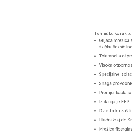
Tehničke karakte
Grijaća mrežica 
fizičku fleksibiln
Tolerancija otp
Visoka otpornos
Specijalne izolac
Snaga provodni
Promjer kabla j
Izolacija je FEP 
Dvostruka zaštit
Hladni kraj do 
Mrežica fibergla