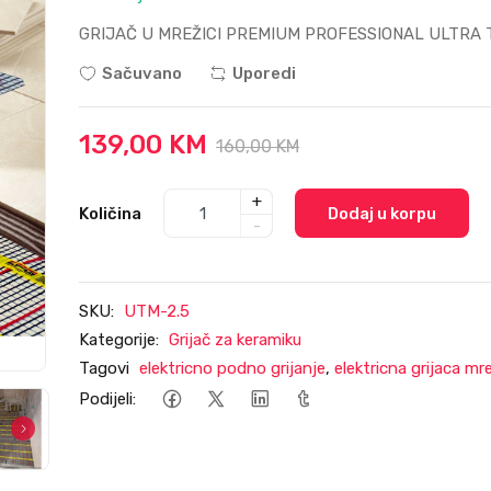
GRIJAČ U MREŽICI PREMIUM PROFESSIONAL ULTRA 
Sačuvano
Uporedi
139,00 KM
160,00 KM
+
Količina
Dodaj u korpu
-
SKU:
UTM-2.5
Kategorije:
Grijač za keramiku
Tagovi
elektricno podno grijanje
,
elektricna grijaca mr
Podijeli: