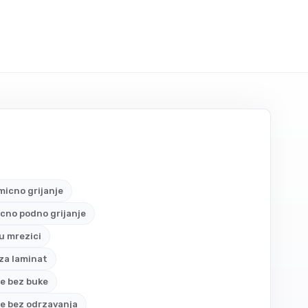
icno grijanje
icno podno grijanje
 u mrezici
 za laminat
je bez buke
je bez odrzavanja