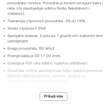
provodnika i mrežice. Provodnik je licnasti od legure bakra i
nikla, što obezbjeđuje odličnu fizičku fleksibilnost i
stabilnost.
Tolerancija otpronosti provodnika -5% do +10%.
Visoka otpornost: IP68
Specijalne izolacije, 2 puta po 7 grijaćih niti i bakrenim širm
uzemljenjem
Snaga provodnika: 150 W/m2
Promjer kabla je OD 1,7 DO 2mm.
Izolacija je FEP i ima odličnu toplotnu izdržljivost.
Dvostruka zaštita: aluminijumska folija i bakarna pletenica
eliminišu elektromagnetno zračenje, spojene sa
uzemljenjem u slučaju elektro curenja.
Hladni kraj do 3m, spoj grijaćeg kabla sa napojnim kablom,
na jednom mjestu
Prikaži više
Mrežica fiberglas otporna na visoke temperature i plamen.