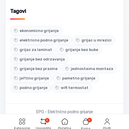
Tagovi
ekonomicno grijanje
elektricno podno grijanje
grijac u mrezici
grijac za laminat
grijanje bez buke
grijanje bez odrzavanja
grijanje bez prasine
jednostavna montaza
jeftino grijanje
pametno grijanje
podno grijanje
wifi termostat
EPG - Električno podno grijanje
0
0
Kategorije
Uporedite
Početna
Profil
Korpa