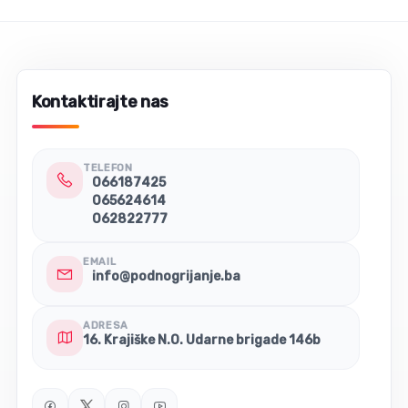
Napon napajanja 230VAC.
Kontaktirajte nas
TELEFON
066187425
065624614
062822777
EMAIL
info@podnogrijanje.ba
ADRESA
16. Krajiške N.O. Udarne brigade 146b