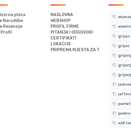
zorna ploča
NASLOVNA
ekonom
e Narudžbe
WEBSHOP
e Recenzije
PROFIL FIRME
elektr
 Profil
PITANJA I ODGOVORI
grijac
CERTIFIKATI
LOKACIJE
grijac
PRIPREMA MJESTA ZA TERMOSTAT
grijan
grijan
grijan
jedno
jeftin
pametn
podno 
wifi t