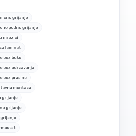
icno grijanje
icno podno grijanje
 u mrezici
 za laminat
je bez buke
je bez odrzavanja
je bez prasine
stavna montaza
o grijanje
o grijanje
grijanje
ermostat