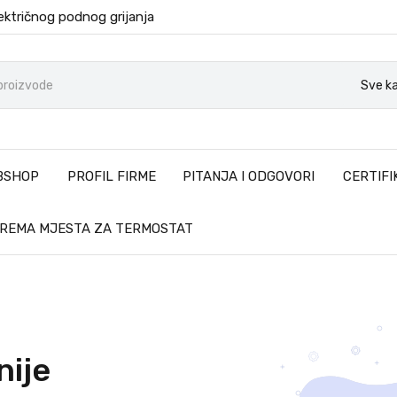
ektričnog podnog grijanja
Sve ka
BSHOP
PROFIL FIRME
PITANJA I ODGOVORI
CERTIFI
PREMA MJESTA ZA TERMOSTAT
nije