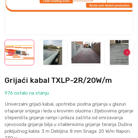
Grijaći kabal TXLP-2R/20W/m
976 ostalo na stanju
Univerzalni grijaći kabal, upotreba: podna grijanja u glazuri
otapanje snijega i leda u krovnim olucima i žljebovima grijanje
stepeništa grijanje rampi i prilaza zaštita od smrzavanja
cjevovoda grijanje bilja u staklenicima grijanje terarija Dužina
priključnog kabla: 3 m Debljina: 8 mm Snaga: 20 W/m Napon:
230 v