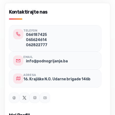
Kontaktirajte nas
TELEFON
066187425
065624614
062822777
EMAIL
info@podnogrijanje.ba
ADRESA
16. Krajiške N.O. Udarne brigade 146b