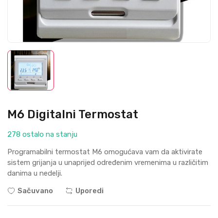
M6 Digitalni Termostat
278 ostalo na stanju
Programabilni termostat M6 omogućava vam da aktivirate
sistem griјanja u unapriјed određenim vremenima u različitim
danima u nedelji.
Sačuvano
Uporedi