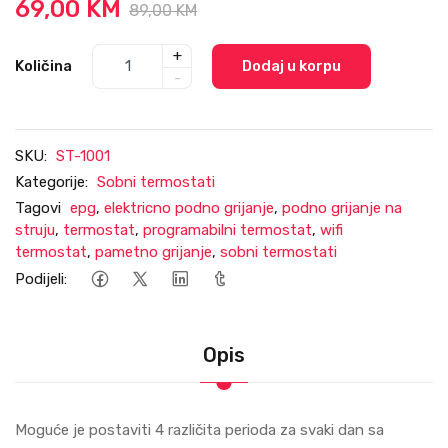
69,00 KM
89,00 KM
+
Količina
Dodaj u korpu
-
SKU:
ST-1001
Kategorije:
Sobni termostati
Tagovi
epg
,
elektricno podno grijanje
,
podno grijanje na
struju
,
termostat
,
programabilni termostat
,
wifi
termostat
,
pametno grijanje
,
sobni termostati
Podijeli:
Opis
Moguće јe postaviti 4 različita perioda za svaki dan sa