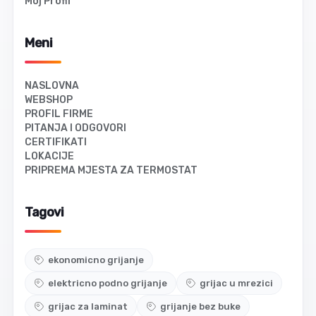
Moj Profil
Meni
NASLOVNA
WEBSHOP
PROFIL FIRME
PITANJA I ODGOVORI
CERTIFIKATI
LOKACIJE
PRIPREMA MJESTA ZA TERMOSTAT
Tagovi
ekonomicno grijanje
elektricno podno grijanje
grijac u mrezici
grijac za laminat
grijanje bez buke