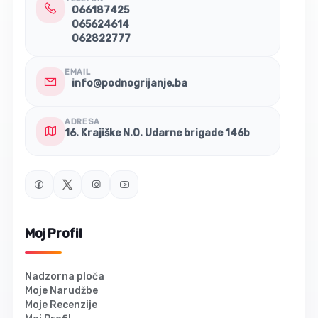
066187425
065624614
062822777
EMAIL
info@podnogrijanje.ba
ADRESA
16. Krajiške N.O. Udarne brigade 146b
Moj Profil
Nadzorna ploča
Moje Narudžbe
Moje Recenzije