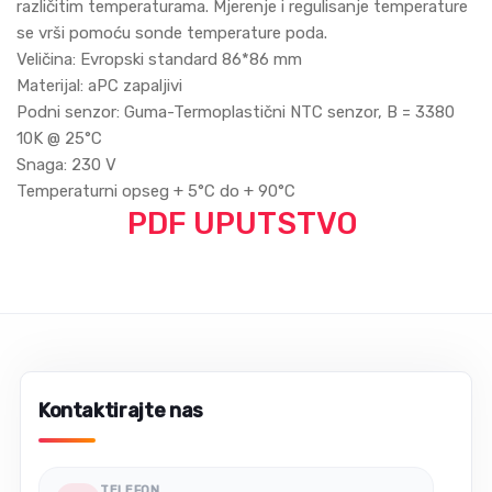
različitim temperaturama. Mјerenje i regulisanje temperature
se vrši pomoću sonde temperature poda.
Veličina: Evropski standard 86*86 mm
Materiјal: aPC zapaljivi
Podni senzor: Guma-Termoplastični NTC senzor, B = 3380
10K @ 25°C
Snaga: 230 V
Temperaturni opseg + 5°C do + 90°C
PDF UPUTSTVO
Kontaktirajte nas
TELEFON