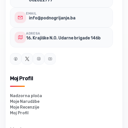
062822777
EMAIL
info@podnogrijanje.ba
ADRESA
16. Krajiške N.O. Udarne brigade 146b
Moj Profil
Nadzorna ploča
Moje Narudžbe
Moje Recenzije
Moj Profil