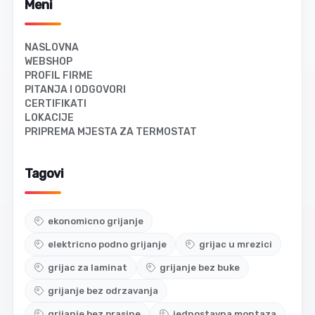
Meni
NASLOVNA
WEBSHOP
PROFIL FIRME
PITANJA I ODGOVORI
CERTIFIKATI
LOKACIJE
PRIPREMA MJESTA ZA TERMOSTAT
Tagovi
ekonomicno grijanje
elektricno podno grijanje
grijac u mrezici
grijac za laminat
grijanje bez buke
grijanje bez odrzavanja
grijanje bez prasine
jednostavna montaza