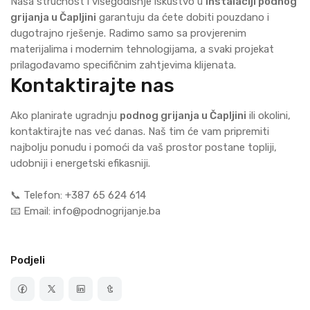
Naša stručnost i višegodišnje iskustvo u
instalaciji podnog
grijanja u Čapljini
garantuju da ćete dobiti pouzdano i
dugotrajno rješenje. Radimo samo sa provjerenim
materijalima i modernim tehnologijama, a svaki projekat
prilagođavamo specifičnim zahtjevima klijenata.
Kontaktirajte nas
Ako planirate ugradnju
podnog grijanja u Čapljini
ili okolini,
kontaktirajte nas već danas. Naš tim će vam pripremiti
najbolju ponudu i pomoći da vaš prostor postane topliji,
udobniji i energetski efikasniji.
📞 Telefon: +387 65 624 614
📧 Email: info@podnogrijanje.ba
Podjeli