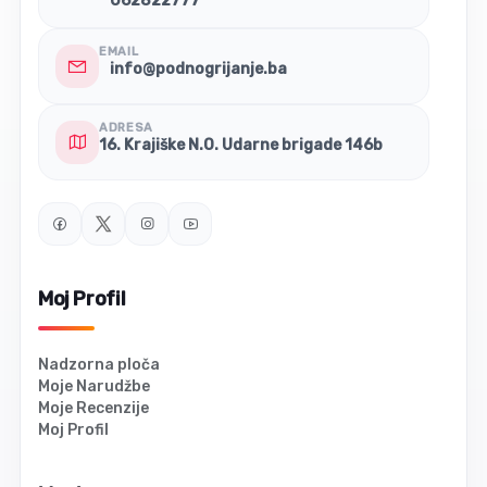
062822777
EMAIL
info@podnogrijanje.ba
ADRESA
16. Krajiške N.O. Udarne brigade 146b
Moj Profil
Nadzorna ploča
Moje Narudžbe
Moje Recenzije
Moj Profil