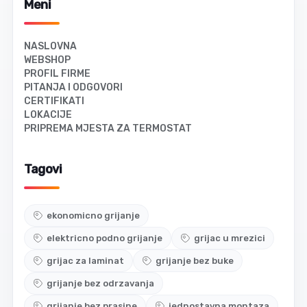
Meni
NASLOVNA
WEBSHOP
PROFIL FIRME
PITANJA I ODGOVORI
CERTIFIKATI
LOKACIJE
PRIPREMA MJESTA ZA TERMOSTAT
Tagovi
ekonomicno grijanje
elektricno podno grijanje
grijac u mrezici
grijac za laminat
grijanje bez buke
grijanje bez odrzavanja
grijanje bez prasine
jednostavna montaza