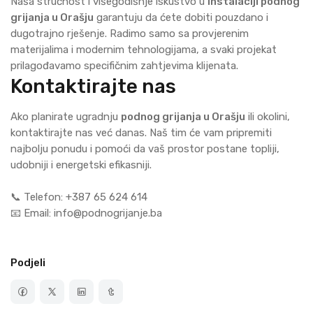
Naša stručnost i višegodišnje iskustvo u
instalaciji podnog
grijanja u Orašju
garantuju da ćete dobiti pouzdano i
dugotrajno rješenje. Radimo samo sa provjerenim
materijalima i modernim tehnologijama, a svaki projekat
prilagođavamo specifičnim zahtjevima klijenata.
Kontaktirajte nas
Ako planirate ugradnju
podnog grijanja u Orašju
ili okolini,
kontaktirajte nas već danas. Naš tim će vam pripremiti
najbolju ponudu i pomoći da vaš prostor postane topliji,
udobniji i energetski efikasniji.
📞 Telefon: +387 65 624 614
📧 Email: info@podnogrijanje.ba
Podjeli