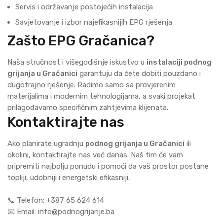
Servis i održavanje postojećih instalacija
Savjetovanje i izbor najefikasnijih EPG rješenja
Zašto EPG Gračanica?
Naša stručnost i višegodišnje iskustvo u
instalaciji podnog
grijanja u Gračanici
garantuju da ćete dobiti pouzdano i
dugotrajno rješenje. Radimo samo sa provjerenim
materijalima i modernim tehnologijama, a svaki projekat
prilagođavamo specifičnim zahtjevima klijenata.
Kontaktirajte nas
Ako planirate ugradnju
podnog grijanja u Gračanici
ili
okolini, kontaktirajte nas već danas. Naš tim će vam
pripremiti najbolju ponudu i pomoći da vaš prostor postane
topliji, udobniji i energetski efikasniji.
📞 Telefon: +387 65 624 614
📧 Email: info@podnogrijanje.ba