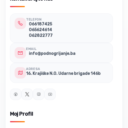
TELEFON
066187425
065624614
062822777
EMAIL
info@podnogrijanje.ba
ADRESA
16. Krajiške N.O. Udarne brigade 146b
Moj Profil