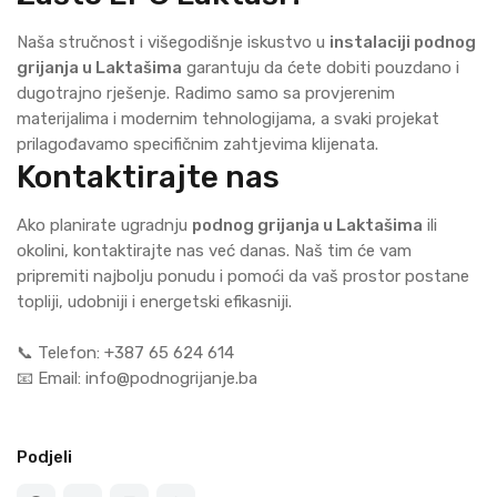
Naša stručnost i višegodišnje iskustvo u
instalaciji podnog
grijanja u Laktašima
garantuju da ćete dobiti pouzdano i
dugotrajno rješenje. Radimo samo sa provjerenim
materijalima i modernim tehnologijama, a svaki projekat
prilagođavamo specifičnim zahtjevima klijenata.
Kontaktirajte nas
Ako planirate ugradnju
podnog grijanja u Laktašima
ili
okolini, kontaktirajte nas već danas. Naš tim će vam
pripremiti najbolju ponudu i pomoći da vaš prostor postane
topliji, udobniji i energetski efikasniji.
📞 Telefon: +387 65 624 614
📧 Email: info@podnogrijanje.ba
Podjeli