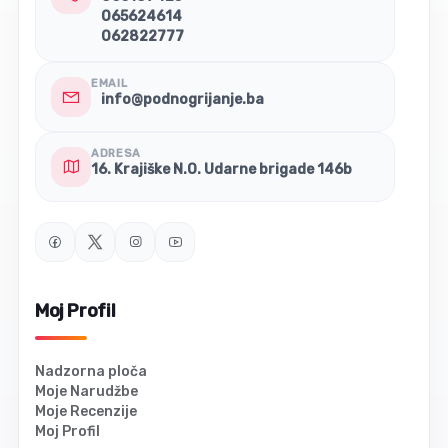
065624614
062822777
EMAIL
info@podnogrijanje.ba
ADRESA
16. Krajiške N.O. Udarne brigade 146b
Moj Profil
Nadzorna ploča
Moje Narudžbe
Moje Recenzije
Moj Profil