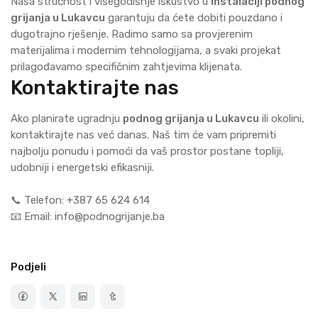
Naša stručnost i višegodišnje iskustvo u
instalaciji podnog
grijanja u Lukavcu
garantuju da ćete dobiti pouzdano i
dugotrajno rješenje. Radimo samo sa provjerenim
materijalima i modernim tehnologijama, a svaki projekat
prilagođavamo specifičnim zahtjevima klijenata.
Kontaktirajte nas
Ako planirate ugradnju
podnog grijanja u Lukavcu
ili okolini,
kontaktirajte nas već danas. Naš tim će vam pripremiti
najbolju ponudu i pomoći da vaš prostor postane topliji,
udobniji i energetski efikasniji.
📞 Telefon: +387 65 624 614
📧 Email: info@podnogrijanje.ba
Podjeli