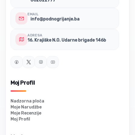
062822777
EMAIL
info@podnogrijanje.ba
ADRESA
16. Krajiške N.O. Udarne brigade 146b
Moj Profil
Nadzorna ploča
Moje Narudžbe
Moje Recenzije
Moj Profil