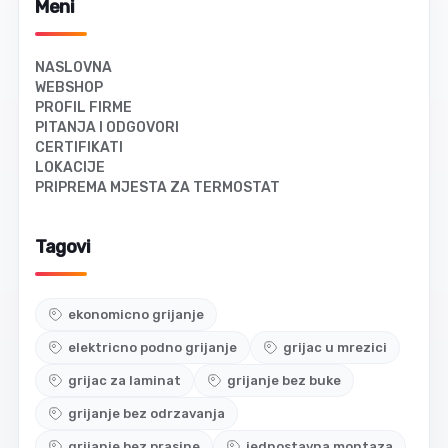
Meni
NASLOVNA
WEBSHOP
PROFIL FIRME
PITANJA I ODGOVORI
CERTIFIKATI
LOKACIJE
PRIPREMA MJESTA ZA TERMOSTAT
Tagovi
ekonomicno grijanje
elektricno podno grijanje
grijac u mrezici
grijac za laminat
grijanje bez buke
grijanje bez odrzavanja
grijanje bez prasine
jednostavna montaza