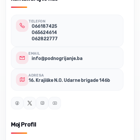
TELEFON
066187425
065624614
062822777
EMAIL
info@podnogrijanje.ba
ADRESA
16. Krajiške N.O. Udarne brigade 146b
Moj Profil