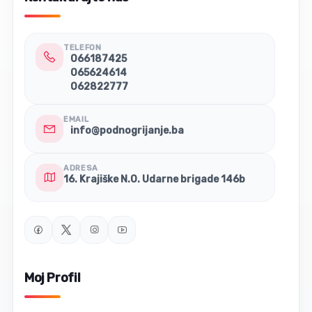
TELEFON
066187425
065624614
062822777
EMAIL
info@podnogrijanje.ba
ADRESA
16. Krajiške N.O. Udarne brigade 146b
Moj Profil