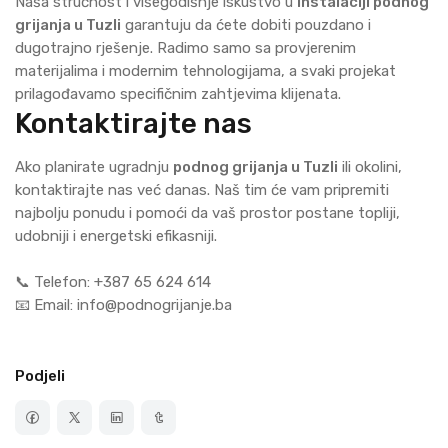
Naša stručnost i višegodišnje iskustvo u
instalaciji podnog
grijanja u Tuzli
garantuju da ćete dobiti pouzdano i
dugotrajno rješenje. Radimo samo sa provjerenim
materijalima i modernim tehnologijama, a svaki projekat
prilagođavamo specifičnim zahtjevima klijenata.
Kontaktirajte nas
Ako planirate ugradnju
podnog grijanja u Tuzli
ili okolini,
kontaktirajte nas već danas. Naš tim će vam pripremiti
najbolju ponudu i pomoći da vaš prostor postane topliji,
udobniji i energetski efikasniji.
📞 Telefon: +387 65 624 614
📧 Email: info@podnogrijanje.ba
Podjeli