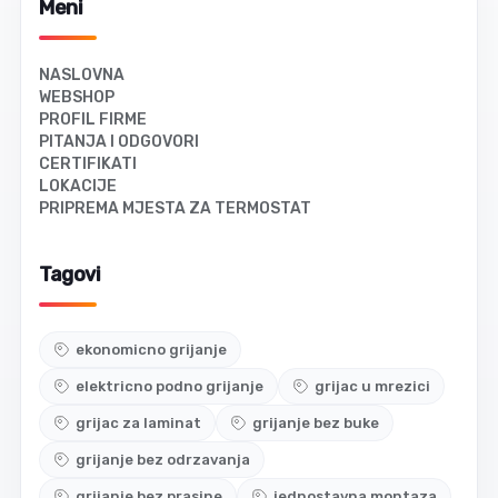
Meni
NASLOVNA
WEBSHOP
PROFIL FIRME
PITANJA I ODGOVORI
CERTIFIKATI
LOKACIJE
PRIPREMA MJESTA ZA TERMOSTAT
Tagovi
ekonomicno grijanje
elektricno podno grijanje
grijac u mrezici
grijac za laminat
grijanje bez buke
grijanje bez odrzavanja
grijanje bez prasine
jednostavna montaza