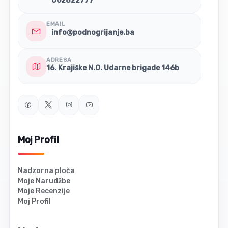
062822777
EMAIL
info@podnogrijanje.ba
ADRESA
16. Krajiške N.O. Udarne brigade 146b
Moj Profil
Nadzorna ploča
Moje Narudžbe
Moje Recenzije
Moj Profil