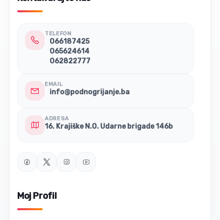
TELEFON
066187425
065624614
062822777
EMAIL
info@podnogrijanje.ba
ADRESA
16. Krajiške N.O. Udarne brigade 146b
Moj Profil