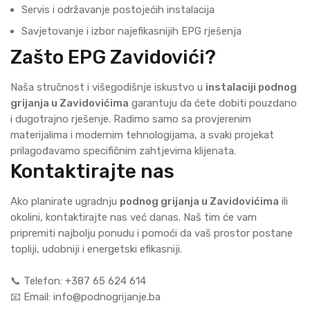
Servis i održavanje postojećih instalacija
Savjetovanje i izbor najefikasnijih EPG rješenja
Zašto EPG Zavidovići?
Naša stručnost i višegodišnje iskustvo u
instalaciji podnog
grijanja u Zavidovićima
garantuju da ćete dobiti pouzdano
i dugotrajno rješenje. Radimo samo sa provjerenim
materijalima i modernim tehnologijama, a svaki projekat
prilagođavamo specifičnim zahtjevima klijenata.
Kontaktirajte nas
Ako planirate ugradnju
podnog grijanja u Zavidovićima
ili
okolini, kontaktirajte nas već danas. Naš tim će vam
pripremiti najbolju ponudu i pomoći da vaš prostor postane
topliji, udobniji i energetski efikasniji.
📞 Telefon: +387 65 624 614
📧 Email: info@podnogrijanje.ba