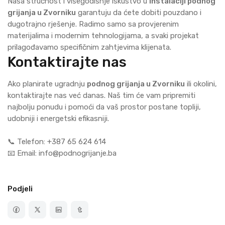
Naša stručnost i višegodišnje iskustvo u
instalaciji podnog
grijanja u Zvorniku
garantuju da ćete dobiti pouzdano i
dugotrajno rješenje. Radimo samo sa provjerenim
materijalima i modernim tehnologijama, a svaki projekat
prilagođavamo specifičnim zahtjevima klijenata.
Kontaktirajte nas
Ako planirate ugradnju
podnog grijanja u Zvorniku
ili okolini,
kontaktirajte nas već danas. Naš tim će vam pripremiti
najbolju ponudu i pomoći da vaš prostor postane topliji,
udobniji i energetski efikasniji.
📞 Telefon: +387 65 624 614
📧 Email: info@podnogrijanje.ba
Podjeli