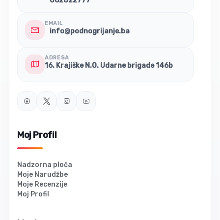
062822777
EMAIL
info@podnogrijanje.ba
ADRESA
16. Krajiške N.O. Udarne brigade 146b
Moj Profil
Nadzorna ploča
Moje Narudžbe
Moje Recenzije
Moj Profil