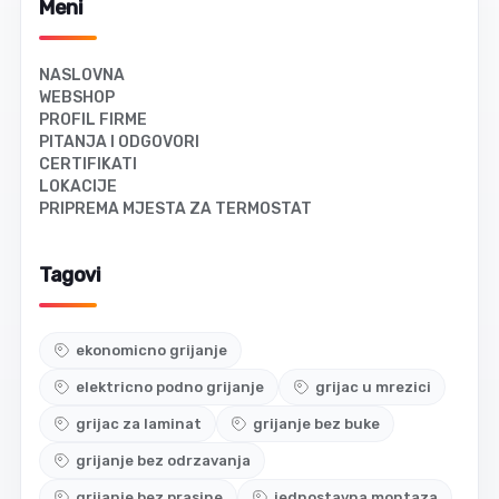
Meni
NASLOVNA
WEBSHOP
PROFIL FIRME
PITANJA I ODGOVORI
CERTIFIKATI
LOKACIJE
PRIPREMA MJESTA ZA TERMOSTAT
Tagovi
ekonomicno grijanje
elektricno podno grijanje
grijac u mrezici
grijac za laminat
grijanje bez buke
grijanje bez odrzavanja
grijanje bez prasine
jednostavna montaza