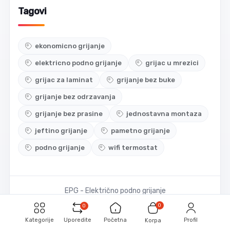
Tagovi
ekonomicno grijanje
elektricno podno grijanje
grijac u mrezici
grijac za laminat
grijanje bez buke
grijanje bez odrzavanja
grijanje bez prasine
jednostavna montaza
jeftino grijanje
pametno grijanje
podno grijanje
wifi termostat
EPG - Električno podno grijanje
0
0
Kategorije
Uporedite
Početna
Profil
Korpa