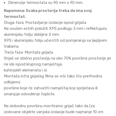
Dimenzije termostata su 90 mm x 90 mm.
Napomena: Svaka prostorija treba da ima svoj
termostat.
Druga faza: Postavljanje izolacije ispod grijača
Na osušen estrih položiti XPS podlogu 3 mm i reflektujuću
aluminijsku foliju debljine 2 mm.
XPS i aluminijsku foliju učvrstiti od pomjeranja sa ljepljivim
trakama.
Treća faza: Montaža grijača
Grijač se obično postavlja na oko 70% površine prostorije jer
ne ide ispod krupnog namještaja
kuhinjskih elemenata i sl.
Montaža infra grijaćeg filma se vrši tako što prethodno
odbijemo
površine koje će zahvatiti namještaj koji spriječava ili
umanjuje odvođenje toplote.
Na slobodnu površinu montiramo grijač tako da (za
izolovane objekte vanjska izolacije bude najmanje 10 cm