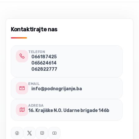
Kontaktirajte nas
TELEFON
066187425
065624614
062822777
EMAIL
info@podnogrijanje.ba
ADRESA
16. Krajiške N.O. Udarne brigade 146b