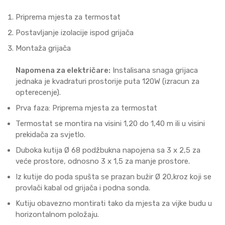
Priprema mjesta za termostat
Postavljanje izolacije ispod grijača
Montaža grijača
Napomena za električare:
Instalisana snaga grijaca
jednaka je kvadraturi prostorije puta 120W (izracun za
opterecenje).
Prva faza: Priprema mjesta za termostat
Termostat se montira na visini 1,20 do 1,40 m ili u visini
prekidača za svjetlo.
Duboka kutija Ø 68 podžbukna napojena sa 3 x 2,5 za
veće prostore, odnosno 3 x 1,5 za manje prostore.
Iz kutije do poda spušta se prazan bužir Ø 20,kroz koji se
provlači kabal od grijača i podna sonda.
Kutiju obavezno montirati tako da mjesta za vijke budu u
horizontalnom položaju.