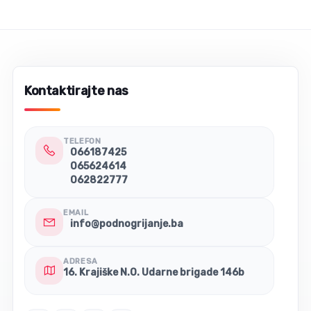
Kontaktirajte nas
TELEFON
066187425
065624614
062822777
EMAIL
info@podnogrijanje.ba
ADRESA
16. Krajiške N.O. Udarne brigade 146b