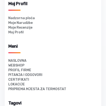
povezati s termostatom. Zahvaljujući tehnologiji Twin-
Moj Profil
provodnika (dvostrukog vodiča), potrebno je da se priključi
samo na jednoj strani.
Nadzorna ploča
Ako je soba veća od 12m2, treba postaviti po potrebi
Moje Narudžbe
nekoliko aluminijumskih grijnih folija te ih paralelno povezati i
Moje Recenzije
priključiti.
Moj Profil
Meni
NASLOVNA
WEBSHOP
PROFIL FIRME
PITANJA I ODGOVORI
CERTIFIKATI
LOKACIJE
PRIPREMA MJESTA ZA TERMOSTAT
Tagovi