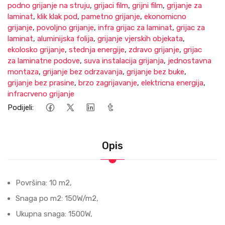
podno grijanje na struju
,
grijaci film
,
grijni film
,
grijanje za
laminat
,
klik klak pod
,
pametno grijanje
,
ekonomicno
grijanje
,
povoljno grijanje
,
infra grijac za laminat
,
grijac za
laminat
,
aluminijska folija
,
grijanje vjerskih objekata
,
ekolosko grijanje
,
stednja energije
,
zdravo grijanje
,
grijac
za laminatne podove
,
suva instalacija grijanja
,
jednostavna
montaza
,
grijanje bez odrzavanja
,
grijanje bez buke
,
grijanje bez prasine
,
brzo zagrijavanje
,
elektricna energija
,
infracrveno grijanje
Podijeli:
Opis
Površina: 10 m2,
Snaga po m2: 150W/m2,
Ukupna snaga: 1500W,