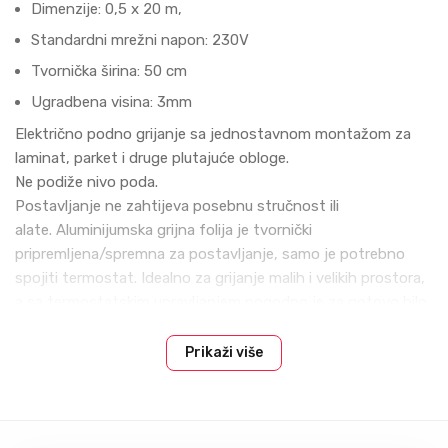
Dimenzije: 0,5 x 20 m,
Standardni mrežni napon: 230V
Tvornička širina: 50 cm
Ugradbena visina: 3mm
Električno podno grijanje sa jednostavnom montažom za
laminat, parket i druge plutajuće obloge.
Ne podiže nivo poda.
Postavljanje ne zahtijeva posebnu stručnost ili
alate. Aluminijumska grijna folija je tvornički
pripremljena/spremna za postavljanje, samo je potrebno
spojiti termostat. Idealno za grijanje malih i velikih prostora,
a sa termostatskim upravljanjem pogodno je za gotovo bilo
koju vrstu plivajuće podne obloge.
Šta nazivamo plivajućom podnom oblogom? Vrstu završne
Prikaži više
obloge koja bez tehnologije lijepljenja na podlogu,
međusobnim spajanjem ploha ili elemenata čini cjelinu (klik-
klak sistemi).