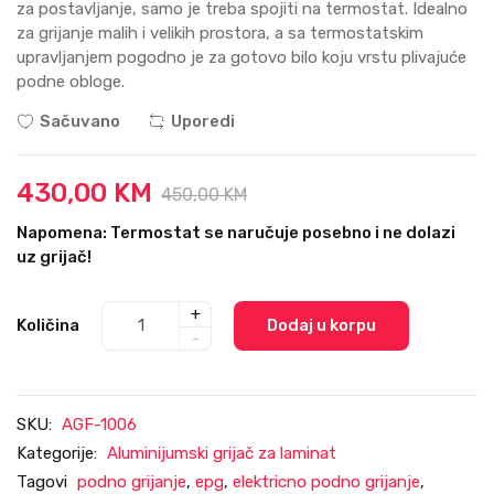
za postavljanje, samo je treba spojiti na termostat. Idealno
za grijanje malih i velikih prostora, a sa termostatskim
upravljanjem pogodno je za gotovo bilo koju vrstu plivajuće
podne obloge.
Sačuvano
Uporedi
430,00 KM
450,00 KM
Napomena: Termostat se naručuje posebno i ne dolazi
uz grijač!
+
Količina
Dodaj u korpu
-
SKU:
AGF-1006
Kategorije:
Aluminijumski grijač za laminat
Tagovi
podno grijanje
,
epg
,
elektricno podno grijanje
,