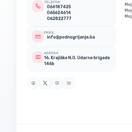
TELEFON
Moj
066187425
Moj
065624614
Moj
062822777
EMAIL
info@podnogrijanje.ba
ADRESA
16. Krajiške N.O. Udarne brigade
146b