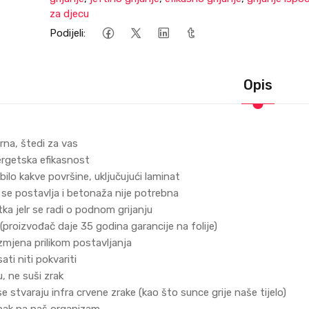
za djecu
Podijeli:
Opis
na, štedi za vas
ergetska efikasnost
 bilo kakve površine, uključujući laminat
o se postavlja i betonaža nije potrebna
tka jelr se radi o podnom grijanju
 (proizvođač daje 35 godina garancije na folije)
izmjena prilikom postavljanja
ti niti pokvariti
, ne suši zrak
 se stvaraju infra crvene zrake (kao što sunce grije naše tijelo)