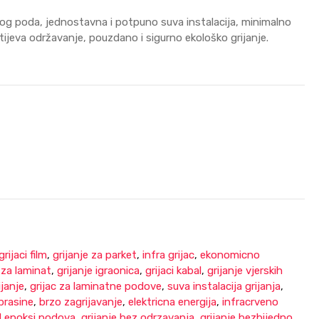
venog poda, jednostavna i potpuno suva instalacija, minimalno
ijeva održavanje, pouzdano i sigurno ekološko grijanje.
grijaci film
,
grijanje za parket
,
infra grijac
,
ekonomicno
 za laminat
,
grijanje igraonica
,
grijaci kabal
,
grijanje vjerskih
ijanje
,
grijac za laminatne podove
,
suva instalacija grijanja
,
 prasine
,
brzo zagrijavanje
,
elektricna energija
,
infracrveno
od epoksi podova
,
grijanje bez odrzavanja
,
grijanje bezbijedno