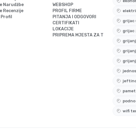
ekonom
e Narudžbe
WEBSHOP
e Recenzije
PROFIL FIRME
elektr
 Profil
PITANJA I ODGOVORI
grijac
CERTIFIKATI
LOKACIJE
grijac
PRIPREMA MJESTA ZA TERMOSTAT
grijan
grijan
grijan
jedno
jeftin
pametn
podno 
wifi t