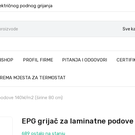
ektričnog podnog grijanja
Sve ka
BSHOP
PROFIL FIRME
PITANJA I ODGOVORI
CERTIFI
PREMA MJESTA ZA TERMOSTAT
podove 140W/m2 (širine 80 cm)
EPG grijač za laminatne podove
689 ostalo na stanju