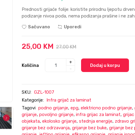
Prednosti grijaće folije: koristite prirodnu ljepotu dr
podizanje nivoa poda, nema podizanja prašine i ne zaht
Sačuvano
Uporedi
25,00 KM
27,00 KM
+
Količina
Dodaj u korpu
-
SKU:
GZL-1007
Kategorije:
Infra grijač za laminat
Tagovi
podno grijanje
,
epg
,
elektricno podno grijanje
,
grijanje
,
povoljno grijanje
,
infra grijac za laminat
,
grijac
objekata
,
ekolosko grijanje
,
stednja energije
,
zdravo gr
grijanje bez odrzavanja
,
grijanje bez buke
,
grijanje bez
grijanje
,
jeftino grijanje
,
efikasno grijanje
,
grijanje isp