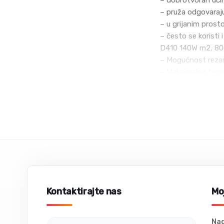
– dobrotvoran uči
– pruža odgovaraj
– u grijanim prost
– često se koristi 
D410 140W m2, 80c
– Mogućnost reza
– Maksimalna temp
– Vrlo mala potroš
– Dug životni vijek
– Ultra tank, brzo
Infra folija je su
načinom. Slični pos
Kontaktirajte nas
Moj
Nad