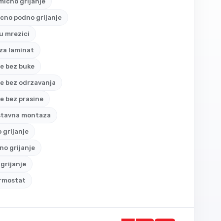
icno grijanje
icno podno grijanje
 u mrezici
 za laminat
je bez buke
je bez odrzavanja
je bez prasine
stavna montaza
o grijanje
o grijanje
grijanje
ermostat