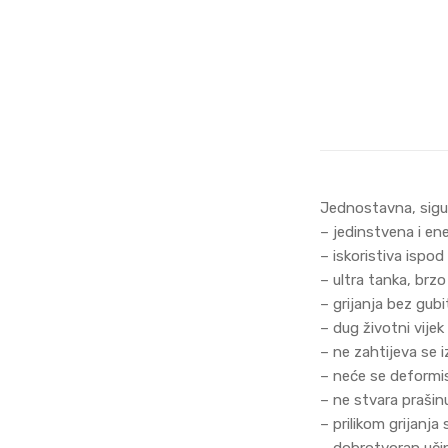
Jednostavna, sigur
– jedinstvena i en
– iskoristiva ispod
– ultra tanka, brz
– grijanja bez gubi
– dug životni vijek
– ne zahtijeva se 
– neće se deformisa
– ne stvara prašinu
– prilikom grijanja