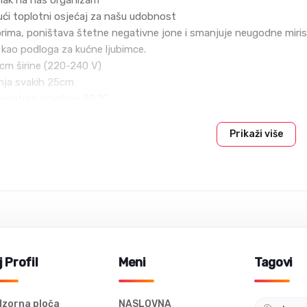
nak na naš organizam
ući toplotni osjećaj za našu udobnost
orima, poništava štetne negativne jone i smanjuje neugodne miri
i kao podloga za kućne ljubimce.
m širine (220-240 V)
nja svakih 25cm
eratura površine 38 °C
nja
Prikaži više
 se postavlja
per-tanka i omogućava velike grijane površine. Glavni sastojci su
tupci primjenjuju se na slojeve polietilena (PET) filma.
 Profil
Meni
Tagovi
zorna ploča
NASLOVNA