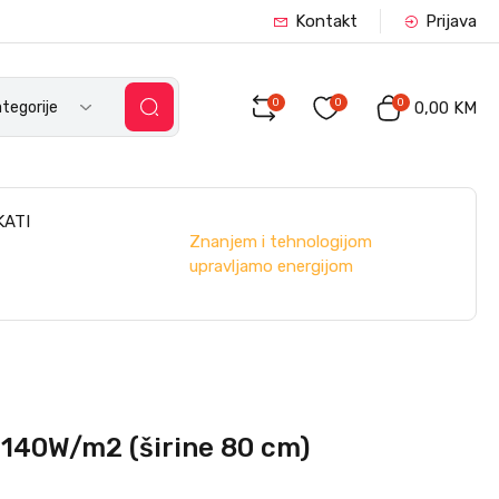
Kontakt
Prijava
0
0
0
tegorije
0,00 KM
KATI
Znanjem i tehnologijom
upravljamo energijom
 140W/m2 (širine 80 cm)