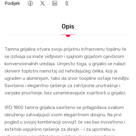
Podijeli:
Opis
Tamna grijalica stvara svoju prijatnu infracrvenu toplinu te
se izdvaja sa inače vidljivom i sjajnom grijačom cjevčicom
konvencionalnih uređaja. Umjesto toga, u grijalici se nalazi
skriveni toplotni namotaj od nehrđajućeg čelika, koji je
ugrađen u aluminijum, tako da izvor toopline ostaje nevidljiv.
Savršeno i elegantno rješenje za zahtjevne unutrašnje i
vanjske prostorije, bez uznemiravajuće svjetlosti u grijalici.
IRD 1800 tamna grijalica savršeno se prilagođava svakom
okruženju zahvaljujući svom elegantnom dizajnu. Na prvi
pogled u svojoj kombinaciji osvojit će vas kao inovativno i
estetski uspješno rješenje za dizajn - i za upotrebu u