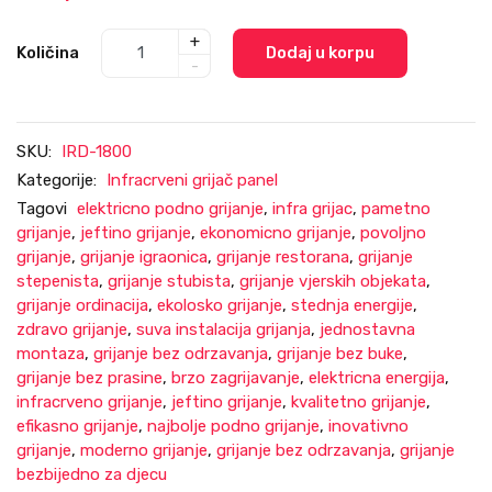
+
Količina
Dodaj u korpu
-
SKU:
IRD-1800
Kategorije:
Infracrveni grijač panel
Tagovi
elektricno podno grijanje
,
infra grijac
,
pametno
grijanje
,
jeftino grijanje
,
ekonomicno grijanje
,
povoljno
grijanje
,
grijanje igraonica
,
grijanje restorana
,
grijanje
stepenista
,
grijanje stubista
,
grijanje vjerskih objekata
,
grijanje ordinacija
,
ekolosko grijanje
,
stednja energije
,
zdravo grijanje
,
suva instalacija grijanja
,
jednostavna
montaza
,
grijanje bez odrzavanja
,
grijanje bez buke
,
grijanje bez prasine
,
brzo zagrijavanje
,
elektricna energija
,
infracrveno grijanje
,
jeftino grijanje
,
kvalitetno grijanje
,
efikasno grijanje
,
najbolje podno grijanje
,
inovativno
grijanje
,
moderno grijanje
,
grijanje bez odrzavanja
,
grijanje
bezbijedno za djecu