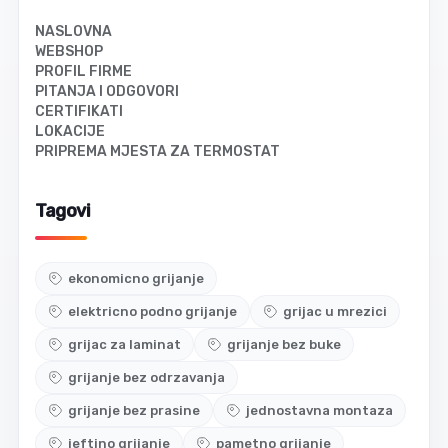
NASLOVNA
WEBSHOP
PROFIL FIRME
PITANJA I ODGOVORI
CERTIFIKATI
LOKACIJE
PRIPREMA MJESTA ZA TERMOSTAT
Tagovi
ekonomicno grijanje
elektricno podno grijanje
grijac u mrezici
grijac za laminat
grijanje bez buke
grijanje bez odrzavanja
grijanje bez prasine
jednostavna montaza
jeftino grijanje
pametno grijanje