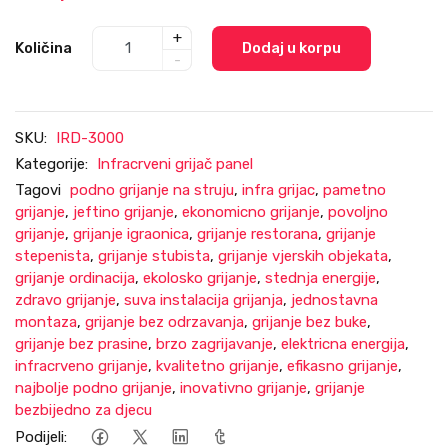
+
Količina
Dodaj u korpu
-
SKU:
IRD-3000
Kategorije:
Infracrveni grijač panel
Tagovi
podno grijanje na struju
,
infra grijac
,
pametno
grijanje
,
jeftino grijanje
,
ekonomicno grijanje
,
povoljno
grijanje
,
grijanje igraonica
,
grijanje restorana
,
grijanje
stepenista
,
grijanje stubista
,
grijanje vjerskih objekata
,
grijanje ordinacija
,
ekolosko grijanje
,
stednja energije
,
zdravo grijanje
,
suva instalacija grijanja
,
jednostavna
montaza
,
grijanje bez odrzavanja
,
grijanje bez buke
,
grijanje bez prasine
,
brzo zagrijavanje
,
elektricna energija
,
infracrveno grijanje
,
kvalitetno grijanje
,
efikasno grijanje
,
najbolje podno grijanje
,
inovativno grijanje
,
grijanje
bezbijedno za djecu
Podijeli: