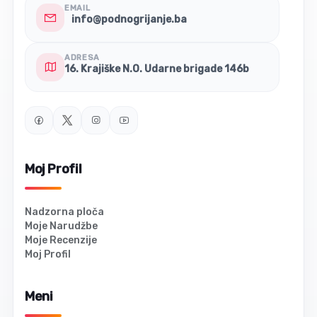
terase restorana i zatvoreni unutarnji prostori..
EMAIL
info@podnogrijanje.ba
ADRESA
16. Krajiške N.O. Udarne brigade 146b
Moj Profil
Nadzorna ploča
Moje Narudžbe
Moje Recenzije
Moj Profil
Meni