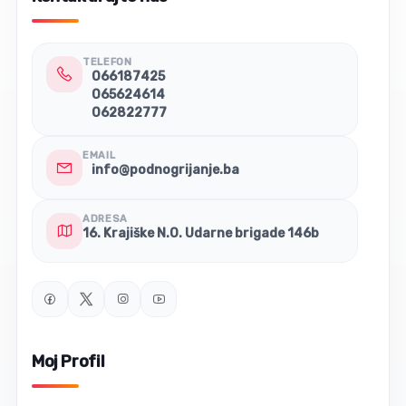
TELEFON
066187425
065624614
062822777
EMAIL
info@podnogrijanje.ba
ADRESA
16. Krajiške N.O. Udarne brigade 146b
Moj Profil