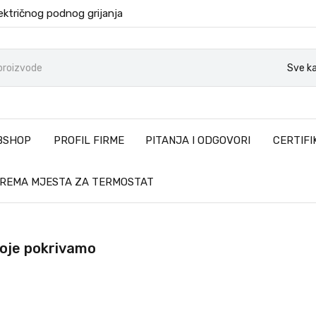
ektričnog podnog grijanja
Sve ka
BSHOP
PROFIL FIRME
PITANJA I ODGOVORI
CERTIFI
PREMA MJESTA ZA TERMOSTAT
 koje pokrivamo