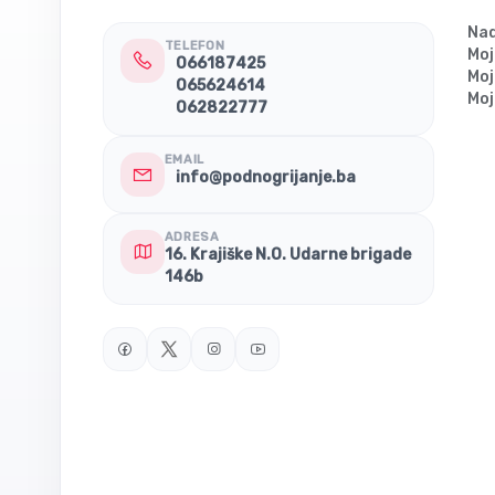
Nad
TELEFON
Moj
066187425
Moj
065624614
Moj
062822777
EMAIL
info@podnogrijanje.ba
ADRESA
16. Krajiške N.O. Udarne brigade
146b