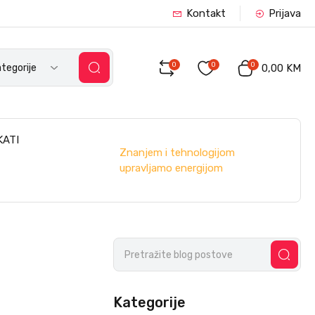
Kontakt
Prijava
0
0
0
tegorije
0,00 KM
KATI
Znanjem i tehnologijom
upravljamo energijom
Kategorije