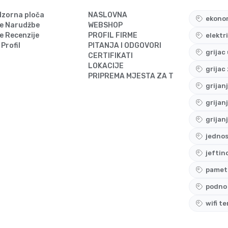
zorna ploča
NASLOVNA
ekonom
e Narudžbe
WEBSHOP
e Recenzije
PROFIL FIRME
elektr
 Profil
PITANJA I ODGOVORI
grijac
CERTIFIKATI
LOKACIJE
grijac
PRIPREMA MJESTA ZA TERMOSTAT
grijan
grijan
grijan
jedno
jeftin
pametn
podno 
wifi t