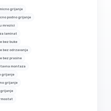
icno grijanje
icno podno grijanje
 u mrezici
 za laminat
je bez buke
je bez odrzavanja
je bez prasine
stavna montaza
o grijanje
o grijanje
grijanje
ermostat