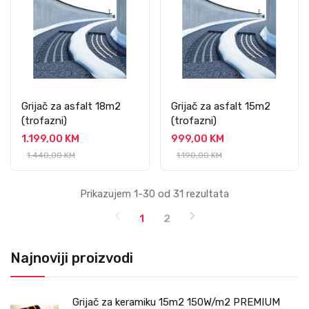
Grijač za asfalt 18m2
Grijač za asfalt 15m2
(trofazni)
(trofazni)
1.199,00 KM
999,00 KM
1.440,00 KM
1.190,00 KM
Prikazujem 1-30 od 31 rezultata
1
2
Najnoviji proizvodi
Grijač za keramiku 15m2 150W/m2 PREMIUM