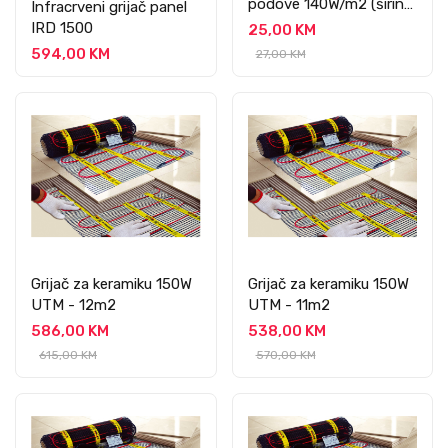
podove 140W/m2 (širine
Infracrveni grijač panel
80 cm)
IRD 1500
25,00 KM
594,00 KM
27,00 KM
Grijač za keramiku 150W
Grijač za keramiku 150W
UTM - 12m2
UTM - 11m2
586,00 KM
538,00 KM
615,00 KM
570,00 KM