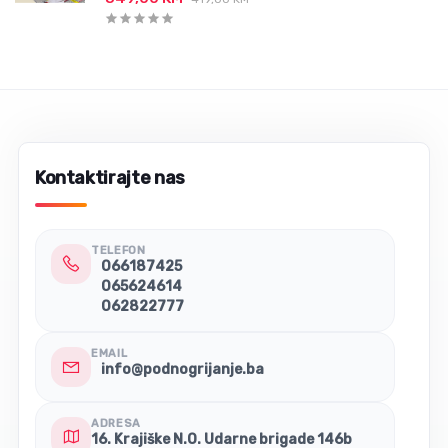
Kontaktirajte nas
TELEFON
066187425
065624614
062822777
EMAIL
info@podnogrijanje.ba
ADRESA
16. Krajiške N.O. Udarne brigade 146b