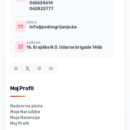
065624614
062822777
EMAIL
info@podnogrijanje.ba
ADRESA
16. Krajiške N.O. Udarne brigade 146b
Moj Profil
Nadzorna ploča
Moje Narudžbe
Moje Recenzije
Moj Profil