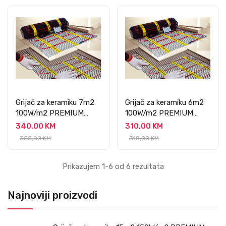
Grijač za keramiku 7m2
Grijač za keramiku 6m2
100W/m2 PREMIUM
100W/m2 PREMIUM
PROFESSIONAL
PROFESSIONAL
340,00 KM
310,00 KM
355,00 KM
318,00 KM
Prikazujem 1-6 od 6 rezultata
Najnoviji proizvodi