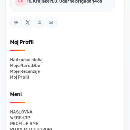
16. Krajiške N.O. Udarne brigade 146b
Moj Profil
Nadzorna ploča
Moje Narudžbe
Moje Recenzije
Moj Profil
Meni
NASLOVNA
WEBSHOP
PROFIL FIRME
PITANJA I ODGOVORI