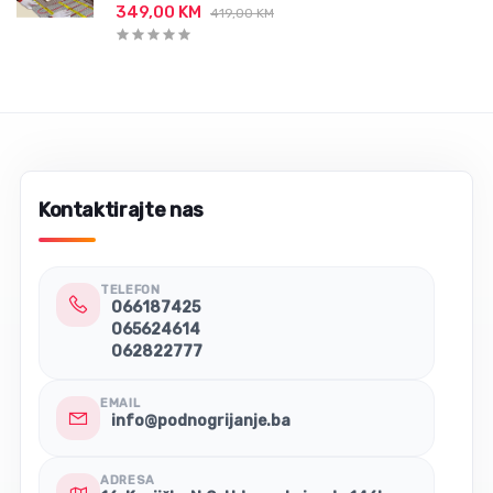
349,00 KM
419,00 KM
Kontaktirajte nas
TELEFON
066187425
065624614
062822777
EMAIL
info@podnogrijanje.ba
ADRESA