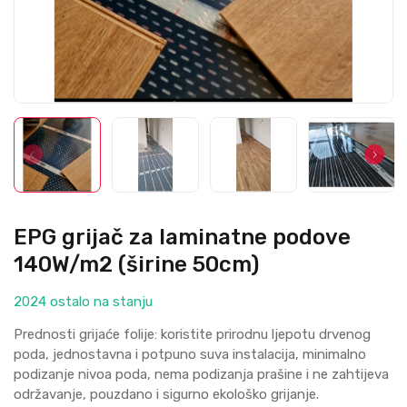
EPG grijač za laminatne podove
140W/m2 (širine 50cm)
2024 ostalo na stanju
Prednosti grijaće folije: koristite prirodnu ljepotu drvenog
poda, jednostavna i potpuno suva instalacija, minimalno
podizanje nivoa poda, nema podizanja prašine i ne zahtijeva
održavanje, pouzdano i sigurno ekološko grijanje.