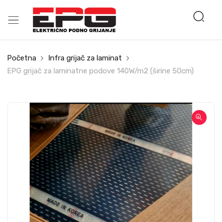
Početna
Infra grijač za laminat
EPG grijač za laminatne podove 140W/m2 (širine 50cm)