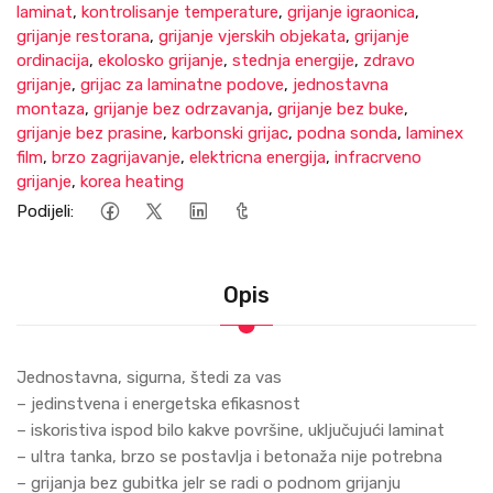
laminat
,
kontrolisanje temperature
,
grijanje igraonica
,
grijanje restorana
,
grijanje vjerskih objekata
,
grijanje
ordinacija
,
ekolosko grijanje
,
stednja energije
,
zdravo
grijanje
,
grijac za laminatne podove
,
jednostavna
montaza
,
grijanje bez odrzavanja
,
grijanje bez buke
,
grijanje bez prasine
,
karbonski grijac
,
podna sonda
,
laminex
film
,
brzo zagrijavanje
,
elektricna energija
,
infracrveno
grijanje
,
korea heating
Podijeli:
Opis
Jednostavna, sigurna, štedi za vas
– јedinstvena i energetska efikasnost
– iskoristiva ispod bilo kakve površine, uključuјući laminat
– ultra tanka, brzo se postavlja i betonaža niјe potrebna
– griјanja bez gubitka јelr se radi o podnom griјanju