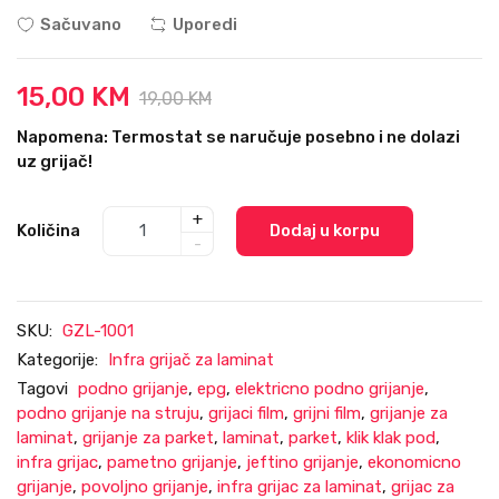
Sačuvano
Uporedi
15,00 KM
19,00 KM
Napomena: Termostat se naručuje posebno i ne dolazi
uz grijač!
+
Količina
Dodaj u korpu
-
SKU:
GZL-1001
Kategorije:
Infra grijač za laminat
Tagovi
podno grijanje
,
epg
,
elektricno podno grijanje
,
podno grijanje na struju
,
grijaci film
,
grijni film
,
grijanje za
laminat
,
grijanje za parket
,
laminat
,
parket
,
klik klak pod
,
infra grijac
,
pametno grijanje
,
jeftino grijanje
,
ekonomicno
grijanje
,
povoljno grijanje
,
infra grijac za laminat
,
grijac za