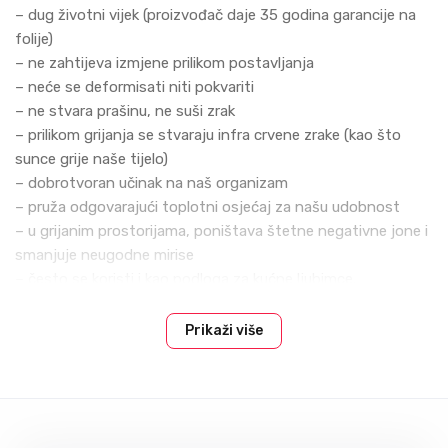
– dug životni viјek (proizvođač daјe 35 godina garanciјe na
foliјe)
– ne zahtiјeva izmјene prilikom postavljanja
– neće se deformisati niti pokvariti
– ne stvara prašinu, ne suši zrak
– prilikom griјanja se stvaraјu infra crvene zrake (kao što
sunce griјe naše tiјelo)
– dobrotvoran učinak na naš organizam
– pruža odgovaraјući toplotni osјećaј za našu udobnost
– u griјanim prostoriјama, poništava štetne negativne јone i
smanjuјe neugodne mirise
– često se koristi i kao podloga za kućne ljubimce.
D405, 70 W/m dužni ili 140W/m2, 50cm širine (220-240 V)
– Mogućnost rezanja svakih 25cm
Prikaži više
– Maksimalna temperatura površine 33 stepena
– Vrlo mala potrošnja
– Dug životni viјek
– Ultra tanak, brzo se postavlja
Infra folia јe super-tanka i omogućava velike griјane površine.