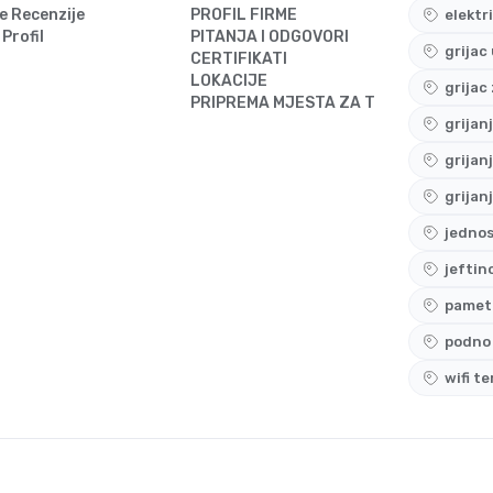
e Recenzije
PROFIL FIRME
elektr
 Profil
PITANJA I ODGOVORI
grijac
CERTIFIKATI
LOKACIJE
grijac
PRIPREMA MJESTA ZA TERMOSTAT
grijan
grijan
grijan
jedno
jeftin
pametn
podno 
wifi t