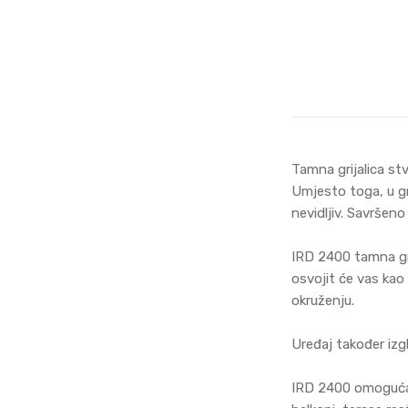
Tamna grijalica st
Umjesto toga, u gri
nevidljiv. Savršeno
IRD 2400 tamna gri
osvojit će vas kao
okruženju.
Uređaj također izg
IRD 2400 omogućava