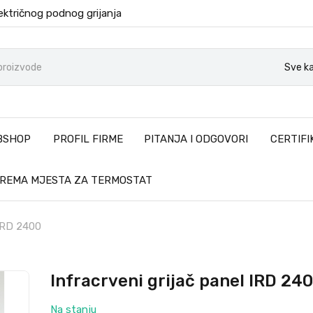
ektričnog podnog grijanja
Sve ka
BSHOP
PROFIL FIRME
PITANJA I ODGOVORI
CERTIFI
PREMA MJESTA ZA TERMOSTAT
 IRD 2400
Infracrveni grijač panel IRD 24
Na stanju