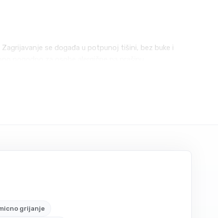
 Zagrijavanje se događa u potpunoj tišini, bez buke i
sebno pogodno za osobe alergične na prašinu.
 karakteristike ugodnosti: moćni uređaj sa snagom grijanja od
icno grijanje