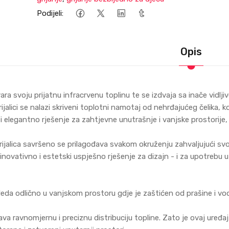
Podijeli:
Opis
vara svoju prijatnu infracrvenu toplinu te se izdvaja sa inače vidl
jalici se nalazi skriveni toplotni namotaj od nehrđajućeg čelika, k
 i elegantno rješenje za zahtjevne unutrašnje i vanjske prostorije, 
jalica savršeno se prilagođava svakom okruženju zahvaljujući svo
 inovativno i estetski uspješno rješenje za dizajn - i za upotrebu
leda odlično u vanjskom prostoru gdje je zaštićen od prašine i vo
 ravnomjernu i preciznu distribuciju topline. Zato je ovaj uređaj 