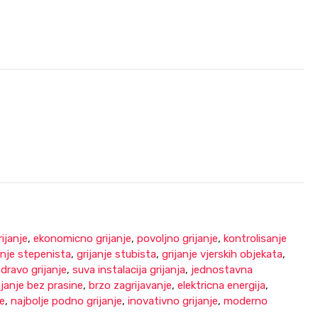
rijanje
,
ekonomicno grijanje
,
povoljno grijanje
,
kontrolisanje
anje stepenista
,
grijanje stubista
,
grijanje vjerskih objekata
,
dravo grijanje
,
suva instalacija grijanja
,
jednostavna
ijanje bez prasine
,
brzo zagrijavanje
,
elektricna energija
,
je
,
najbolje podno grijanje
,
inovativno grijanje
,
moderno