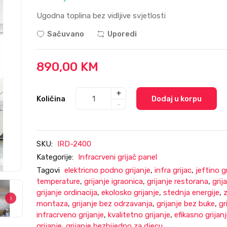
Ugodna toplina bez vidljive svjetlosti
Sačuvano
Uporedi
890,00 KM
+
Količina
Dodaj u korpu
-
SKU:
IRD-2400
Kategorije:
Infracrveni grijač panel
Tagovi
elektricno podno grijanje
,
infra grijac
,
jeftino g
temperature
,
grijanje igraonica
,
grijanje restorana
,
grij
grijanje ordinacija
,
ekolosko grijanje
,
stednja energije
,
z
montaza
,
grijanje bez odrzavanja
,
grijanje bez buke
,
gr
infracrveno grijanje
,
kvalitetno grijanje
,
efikasno grijan
grijanje
,
grijanje bezbijedno za djecu