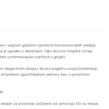
jivom i sjajnom grijačom cjevčicom konvencionalnih uređaja.
oji je ugrađen u aluminijum, tako da izvor toopline ostaje
bez uznemiravajuće svjetlosti u grijalici.
m elegantnom dizajnu. Na prvi pogled u svojoj kombinaciji
 u vrhunskom ugostiteljskom sektoru, kao i u privatnom
de.
idealan za prostorije zaštićene od vjetra kao što su terase,