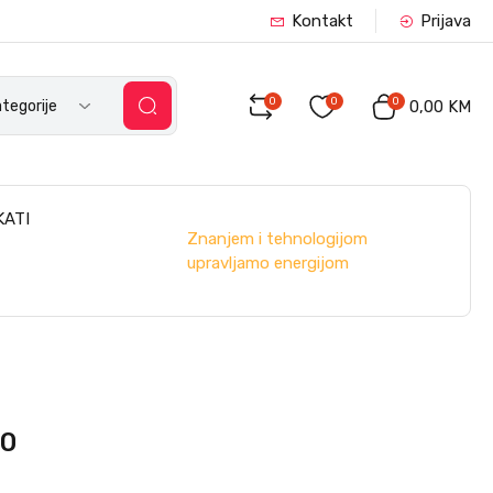
Kontakt
Prijava
0
0
0
tegorije
0,00 KM
KATI
Znanjem i tehnologijom
upravljamo energijom
00