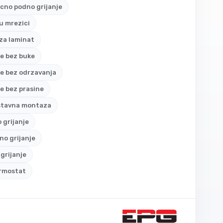
icno podno grijanje
 u mrezici
 za laminat
je bez buke
je bez odrzavanja
je bez prasine
stavna montaza
o grijanje
o grijanje
grijanje
ermostat