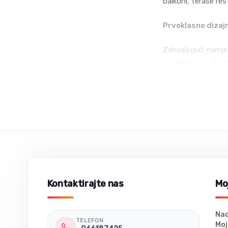
balkoni, terase res
Prvoklasno dizaj
Zahvaljujući namje
kondenzacije. Tako
IRD 2400 ne samo d
2400 W uspješno p
Kontaktirajte nas
Moj
Nad
TELEFON
Moj