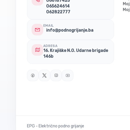
066187425
Moj
065624614
Moj
062822777
EMAIL
info@podnogrijanje.ba
ADRESA
16. Krajiške N.O. Udarne brigade
146b
EPG - Električno podno grijanje