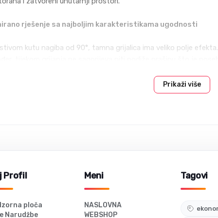
torana i zatvoreni unutarnji prostori.
nirano rješenje sa najboljim karakteristikama ugodnosti
stivom kutu nagiba od 90°, tamna grijalica ima veliko polje efekta.
đer, tijekom grijanja ne sagorijeva niti podiže prašinu što je po
a izgleda odlično u aluminijskom kućištu, već ima i odgovarajuće
Prikaži više
rkosi hladnom, promjenjivom vremenu.
 Profil
Meni
Tagovi
zorna ploča
NASLOVNA
ekonom
e Narudžbe
WEBSHOP