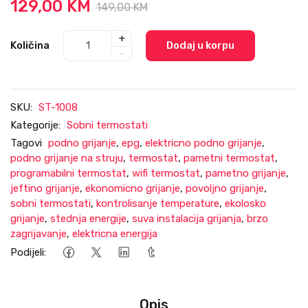
129,00 KM
149,00 KM
+
Količina
Dodaj u korpu
-
SKU:
ST-1008
Kategorije:
Sobni termostati
Tagovi
podno grijanje
,
epg
,
elektricno podno grijanje
,
podno grijanje na struju
,
termostat
,
pametni termostat
,
programabilni termostat
,
wifi termostat
,
pametno grijanje
,
jeftino grijanje
,
ekonomicno grijanje
,
povoljno grijanje
,
sobni termostati
,
kontrolisanje temperature
,
ekolosko
grijanje
,
stednja energije
,
suva instalacija grijanja
,
brzo
zagrijavanje
,
elektricna energija
Podijeli:
Opis