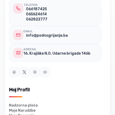
TELEFON
066187425
065624614
062822777
EMAIL
info@podnogrijanje.ba
ADRESA
16. Krajiške N.O. Udarne brigade 146b
Moj Profil
Nadzorna ploča
Moje Narudžbe