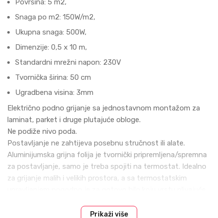
Površina: 5 m2,
Snaga po m2: 150W/m2,
Ukupna snaga: 500W,
Dimenzije: 0,5 x 10 m,
Standardni mrežni napon: 230V
Tvornička širina: 50 cm
Ugradbena visina: 3mm
Električno podno grijanje sa jednostavnom montažom za
laminat, parket i druge plutajuće obloge.
Ne podiže nivo poda.
Postavljanje ne zahtijeva posebnu stručnost ili alate.
Aluminijumska grijna folija je tvornički pripremljena/spremna
za postavljanje, samo je treba spojiti na termostat. Idealno
za grijanje malih i velikih prostora, a sa termostatskim
upravljanjem pogodno je za gotovo bilo koju vrstu plivajuće
podne obloge.
Šta nazivamo plivajućom podnom oblogom? Vrstu završne
Prikaži više