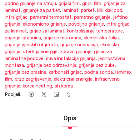
podno grijanje na struju
,
grijaci film
,
grijni film
,
grijanje za
laminat
,
grijanje za parket
,
laminat
,
parket
,
klik klak pod
,
infra grijac
,
pametni termostat
,
pametno grijanje
,
jeftino
grijanje
,
ekonomicno grijanje
,
povoljno grijanje
,
infra grijac
za laminat
,
grijac za laminat
,
kontrolisanje temperature
,
grijanje igraonica
,
grijanje restorana
,
aluminijska folija
,
grijanje vjerskih objekata
,
grijanje ordinacija
,
ekolosko
grijanje
,
stednja energije
,
zdravo grijanje
,
grijac za
laminatne podove
,
suva instalacija grijanja
,
jednostavna
montaza
,
grijanje bez odrzavanja
,
grijanje bez buke
,
grijanje bez prasine
,
karbonski grijac
,
podna sonda
,
laminex
film
,
brzo zagrijavanje
,
elektricna energija
,
infracrveno
grijanje
,
korea heating
,
sh korea
Podijeli:
Opis