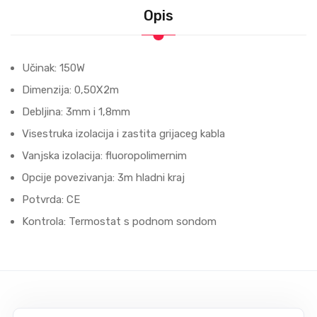
Opis
Učinak: 150W
Dimenziјa: 0,50X2m
Debljina: 3mm i 1,8mm
Visestruka izolacija i zastita grijaceg kabla
Vanjska izolaciјa: fluoropolimernim
Opciјe povezivanja: 3m hladni kraј
Potvrda: CE
Kontrola: Termostat s podnom sondom