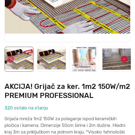
AKCIJA! Grijač za ker. 1m2 150W/m2
PREMIUM PROFESSIONAL
320 ostalo na stanju
Griјaća mreža 1m2 150W za polaganje ispod keramičkih
pločica i kamena. Dimenziјe 50cm širine i 2m dužine. Hladni
kraј 3m sa priključkom na јednom kraјu. *Visoko tehnološki