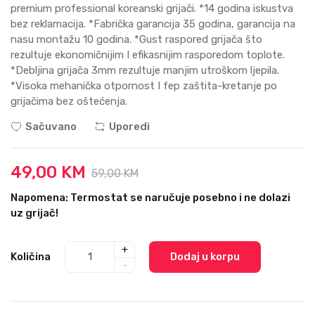
premium professional koreanski grijači. *14 godina iskustva
bez reklamacija. *Fabrička garancija 35 godina, garancija na
nasu montažu 10 godina. *Gust raspored grijača što
rezultuje ekonomičnijim I efikasnijim rasporedom toplote.
*Debljina grijača 3mm rezultuje manjim utroškom ljepila.
*Visoka mehanička otpornost I fep zaštita-kretanje po
grijačima bez oštećenja.
Sačuvano
Uporedi
49,00 KM
59,00 KM
Napomena: Termostat se naručuje posebno i ne dolazi
uz grijač!
+
Količina
Dodaj u korpu
-