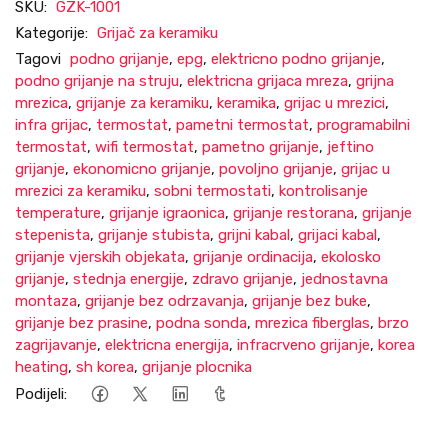
SKU:
GZK-1001
Kategorije:
Grijač za keramiku
Tagovi
podno grijanje
,
epg
,
elektricno podno grijanje
,
podno grijanje na struju
,
elektricna grijaca mreza
,
grijna
mrezica
,
grijanje za keramiku
,
keramika
,
grijac u mrezici
,
infra grijac
,
termostat
,
pametni termostat
,
programabilni
termostat
,
wifi termostat
,
pametno grijanje
,
jeftino
grijanje
,
ekonomicno grijanje
,
povoljno grijanje
,
grijac u
mrezici za keramiku
,
sobni termostati
,
kontrolisanje
temperature
,
grijanje igraonica
,
grijanje restorana
,
grijanje
stepenista
,
grijanje stubista
,
grijni kabal
,
grijaci kabal
,
grijanje vjerskih objekata
,
grijanje ordinacija
,
ekolosko
grijanje
,
stednja energije
,
zdravo grijanje
,
jednostavna
montaza
,
grijanje bez odrzavanja
,
grijanje bez buke
,
grijanje bez prasine
,
podna sonda
,
mrezica fiberglas
,
brzo
zagrijavanje
,
elektricna energija
,
infracrveno grijanje
,
korea
heating
,
sh korea
,
grijanje plocnika
Podijeli: