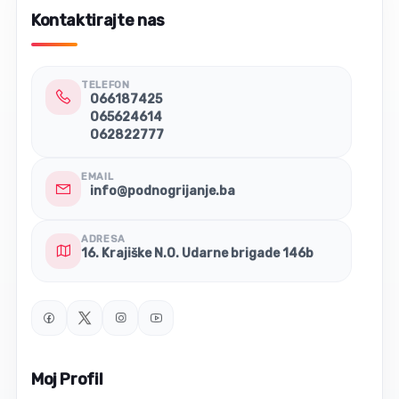
Kontaktirajte nas
TELEFON
066187425
065624614
062822777
EMAIL
info@podnogrijanje.ba
ADRESA
16. Krajiške N.O. Udarne brigade 146b
Moj Profil