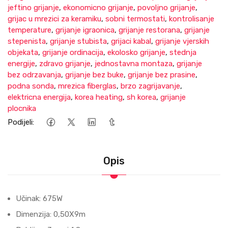
jeftino grijanje
,
ekonomicno grijanje
,
povoljno grijanje
,
grijac u mrezici za keramiku
,
sobni termostati
,
kontrolisanje
temperature
,
grijanje igraonica
,
grijanje restorana
,
grijanje
stepenista
,
grijanje stubista
,
grijaci kabal
,
grijanje vjerskih
objekata
,
grijanje ordinacija
,
ekolosko grijanje
,
stednja
energije
,
zdravo grijanje
,
jednostavna montaza
,
grijanje
bez odrzavanja
,
grijanje bez buke
,
grijanje bez prasine
,
podna sonda
,
mrezica fiberglas
,
brzo zagrijavanje
,
elektricna energija
,
korea heating
,
sh korea
,
grijanje
plocnika
Podijeli:
Opis
Učinak: 675W
Dimenziјa: 0,50X9m