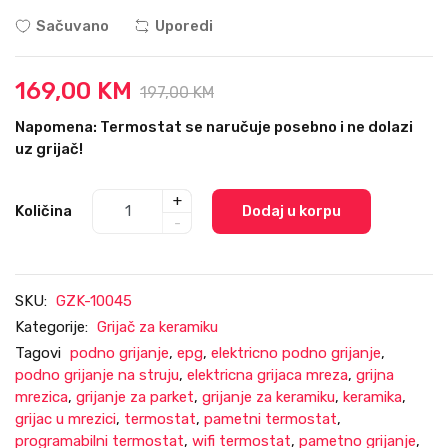
Sačuvano
Uporedi
169,00 KM
197,00 KM
Napomena: Termostat se naručuje posebno i ne dolazi
uz grijač!
+
Količina
Dodaj u korpu
-
SKU:
GZK-10045
Kategorije:
Grijač za keramiku
Tagovi
podno grijanje
,
epg
,
elektricno podno grijanje
,
podno grijanje na struju
,
elektricna grijaca mreza
,
grijna
mrezica
,
grijanje za parket
,
grijanje za keramiku
,
keramika
,
grijac u mrezici
,
termostat
,
pametni termostat
,
programabilni termostat
,
wifi termostat
,
pametno grijanje
,