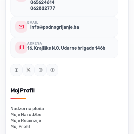
065624614
062822777
EMAIL
info@podnogrijanje.ba
ADRESA
16. Krajiške N.O. Udarne brigade 146b
Moj Profil
Nadzorna ploča
Moje Narudžbe
Moje Recenzije
Moj Profil