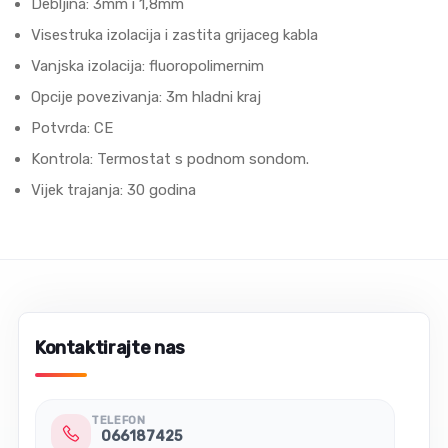
Debljina: 3mm i 1,8mm
Visestruka izolacija i zastita grijaceg kabla
Vanjska izolaciјa: fluoropolimernim
Opciјe povezivanja: 3m hladni kraј
Potvrda: CE
Kontrola: Termostat s podnom sondom.
Vijek trajanja: 30 godina
Kontaktirajte nas
TELEFON
066187425