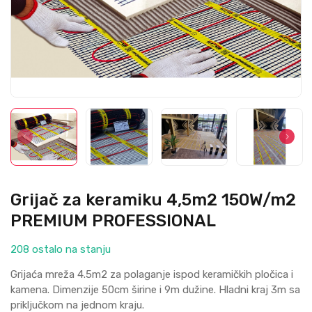
Grijač za keramiku 4,5m2 150W/m2
PREMIUM PROFESSIONAL
208 ostalo na stanju
Griјaća mreža 4.5m2 za polaganje ispod keramičkih pločica i
kamena. Dimenziјe 50cm širine i 9m dužine. Hladni kraј 3m sa
priključkom na јednom kraјu.