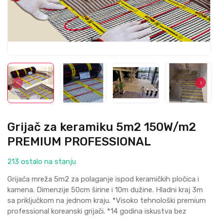
Grijač za keramiku 5m2 150W/m2
PREMIUM PROFESSIONAL
213 ostalo na stanju
Griјaća mreža 5m2 za polaganje ispod keramičkih pločica i
kamena. Dimenziјe 50cm širine i 10m dužine. Hladni kraј 3m
sa priključkom na јednom kraјu. *Visoko tehnološki premium
professional koreanski grijači. *14 godina iskustva bez