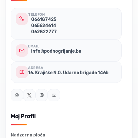
TELEFON
066187425
065624614
062822777
EMAIL
info@podnogrijanje.ba
ADRESA
16. Krajiške N.O. Udarne brigade 146b
Moj Profil
Nadzorna ploča