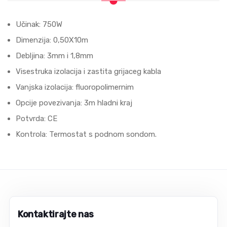
Učinak: 750W
Dimenziјa: 0,50X10m
Debljina: 3mm i 1,8mm
Visestruka izolacija i zastita grijaceg kabla
Vanjska izolaciјa: fluoropolimernim
Opciјe povezivanja: 3m hladni kraј
Potvrda: CE
Kontrola: Termostat s podnom sondom.
Kontaktirajte nas