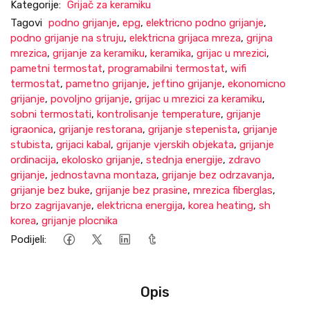
Kategorije:
Grijač za keramiku
Tagovi
podno grijanje
,
epg
,
elektricno podno grijanje
,
podno grijanje na struju
,
elektricna grijaca mreza
,
grijna
mrezica
,
grijanje za keramiku
,
keramika
,
grijac u mrezici
,
pametni termostat
,
programabilni termostat
,
wifi
termostat
,
pametno grijanje
,
jeftino grijanje
,
ekonomicno
grijanje
,
povoljno grijanje
,
grijac u mrezici za keramiku
,
sobni termostati
,
kontrolisanje temperature
,
grijanje
igraonica
,
grijanje restorana
,
grijanje stepenista
,
grijanje
stubista
,
grijaci kabal
,
grijanje vjerskih objekata
,
grijanje
ordinacija
,
ekolosko grijanje
,
stednja energije
,
zdravo
grijanje
,
jednostavna montaza
,
grijanje bez odrzavanja
,
grijanje bez buke
,
grijanje bez prasine
,
mrezica fiberglas
,
brzo zagrijavanje
,
elektricna energija
,
korea heating
,
sh
korea
,
grijanje plocnika
Podijeli:
Opis