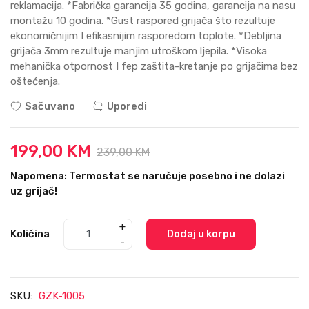
reklamacija. *Fabrička garancija 35 godina, garancija na nasu
montažu 10 godina. *Gust raspored grijača što rezultuje
ekonomičnijim I efikasnijim rasporedom toplote. *Debljina
grijača 3mm rezultuje manjim utroškom ljepila. *Visoka
mehanička otpornost I fep zaštita-kretanje po grijačima bez
oštećenja.
Sačuvano
Uporedi
199,00 KM
239,00 KM
Napomena: Termostat se naručuje posebno i ne dolazi
uz grijač!
+
Količina
Dodaj u korpu
-
SKU:
GZK-1005